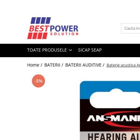
Toate Produsele
ACUMULATORI
Acumulatori Stationari
TOATE PRODUSELE
SICAP SEAP
Acumulatori Moto
Acumulatori Ni-MH
Home /
BATERII /
BATERII AUDITIVE /
Baterie acustica 
Acumulatori Litiu
Acumulatori Vehicule electrice
-5%
Acumulatori LiFePO4
SURSE UPS
UPS - Calculatoare
UPS - Centrale termice
SURSE ALIMENTARE LED
BATERII