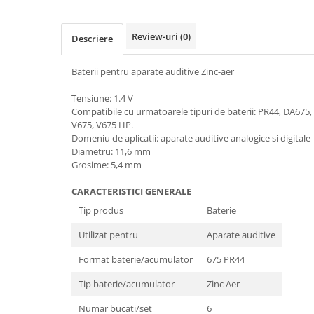
Review-uri
(0)
Descriere
Baterii pentru aparate auditive Zinc-aer
Tensiune: 1.4 V
Compatibile cu urmatoarele tipuri de baterii: PR44, DA675
V675, V675 HP.
Domeniu de aplicatii: aparate auditive analogice si digitale
Diametru: 11,6 mm
Grosime: 5,4 mm
CARACTERISTICI GENERALE
Tip produs
Baterie
Utilizat pentru
Aparate auditive
Format baterie/acumulator
675 PR44
Tip baterie/acumulator
Zinc Aer
Numar bucati/set
6