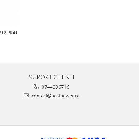
312 PR41
SUPORT CLIENTI
0744396716
contact@bestpower.ro