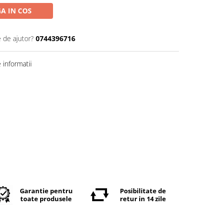
A IN COS
e de ajutor?
0744396716
informatii
Garantie pentru
Posibilitate de
toate produsele
retur in 14 zile