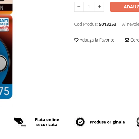
ADAUG
Cod Produs:
5013253
Ai nevoi
Adauga la Favorite
Cere 
a
Plata online
Produse originale
securizata