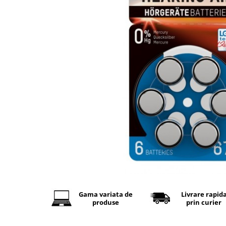
Baterii Alcaline
Baterii auditive
Baterii Litiu
INCARCATOARE
Incarcatori ac. stationari
Incarcatori ac. Ni-MH
Incarcatori ac. Litiu
LANTERNE
LAMPI GERMICIDALE UV-C
BECURI
Becuri LED
TUBURI NEON
Tuburi Fluorescente
Gama variata de
Livrare rapid
Tuburi LED
produse
prin curier