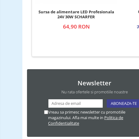
Sursa de alimentare LED Profesionala
24V 30W SCHARFER
64,90 RON
Newsletter
Nu rata ofertele si promotiile noastre
Vreau sa primesc newsletter cu promotiile
magazinului. Afla mai multe in
Politica de
Confidentialitate