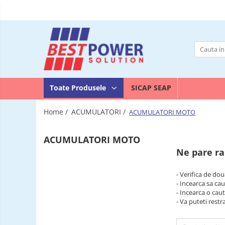
Toate Produsele
ACUMULATORI
Acumulatori Stationari
SURSE
UPS
Acumulatori Moto
Toate Produsele
SICAP SEAP
SURSE
Acumulatori Ni-MH
ALIMENTARE
LED
Home /
ACUMULATORI /
ACUMULATORI MOTO
BATERII
Acumulatori Litiu
INCARCATOARE
Acumulatori Vehicule electrice
ACUMULATORI MOTO
LANTERNE
Acumulatori LiFePO4
Ne pare ra
LAMPI
UPS - Calculatoare
GERMICIDALE
UV-
- Verifica de dou
BECURI
UPS - Centrale termice
C
- Incearca sa cau
TUBURI
Baterii Alcaline
- Incearca o cau
NEON
- Va puteti restr
Baterii auditive
Baterii Litiu