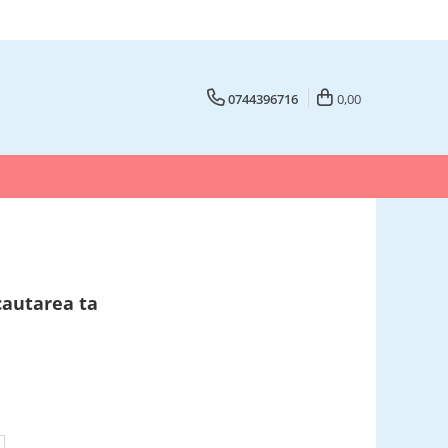
0744396716
0,00
cautarea ta