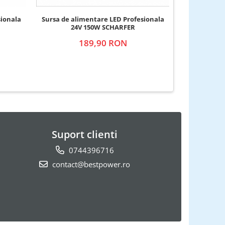
sionala
Sursa de alimentare LED Profesionala
Sursa de al
24V 150W SCHARFER
12
189,90 RON
Suport clienti
0744396716
contact@bestpower.ro