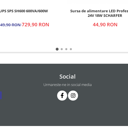
UPS SPS SH600 600VA/600W
Sursa de alimentare LED Profe
24V 18W SCHARFER
729,90 RON
44,90 RON
749,90 RON
Social
Urmareste-ne in social media