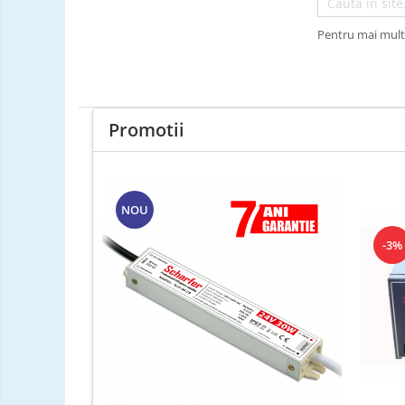
Incarcatori ac. stationari
Pentru mai multe
Incarcatori ac. Ni-MH
Incarcatori ac. Litiu
Becuri LED
Promotii
Tuburi Fluorescente
Tuburi LED
NOU
-3%