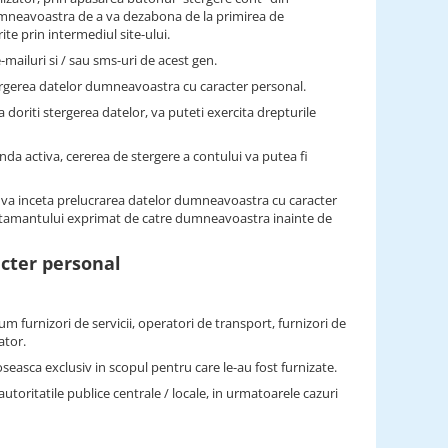
dumneavoastra de a va dezabona de la primirea de
te prin intermediul site-ului.
-mailuri si / sau sms-uri de acest gen.
ergerea datelor dumneavoastra cu caracter personal.
a doriti stergerea datelor, va puteti exercita drepturile
anda activa, cererea de stergere a contului va putea fi
 va inceta prelucrarea datelor dumneavoastra cu caracter
simtamantului exprimat de catre dumneavoastra inainte de
acter personal
um furnizori de servicii, operatori de transport, furnizori de
ator.
oseasca exclusiv in scopul pentru care le-au fost furnizate.
ritatile publice centrale / locale, in urmatoarele cazuri