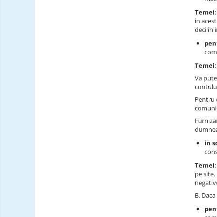
Temei
in acest
deci in 
pen
comu
Temei
Va pute
contului
Pentru 
comunic
Furniza
dumneav
in s
cons
Temei
pe site
negativ
B. Daca 
pen