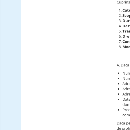
Cuprins
Incarcatori ac. stationari
Cat
Scop
Incarcatori ac. Ni-MH
Dur
Incarcatori ac. Litiu
Dez
Tra
Becuri LED
Drep
Con
Tuburi Fluorescente
Modi
Tuburi LED
A. Daca 
Num
Num
Adre
Adre
Adre
Date
dom
Prec
come
Daca pe
de profi