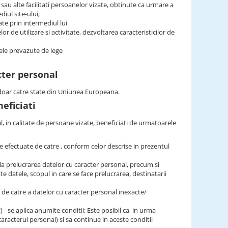
 sau alte facilitati persoanelor vizate, obtinute ca urmare a
iul site-ului;
ate prin intermediul lui
r de utilizare si activitate, dezvoltarea caracteristicilor de
tele prevazute de lege
cter personal
r doar catre state din Uniunea Europeana.
eficiati
al, in calitate de persoane vizate, beneficiati de urmatoarele
are efectuate de catre , conform celor descrise in prezentul
la prelucrarea datelor cu caracter personal, precum si
e datele, scopul in care se face prelucrarea, destinatarii
e, de catre a datelor cu caracter personal inexacte/
t") - se aplica anumite conditii; Este posibil ca, in urma
caracterul personal) si sa continue in aceste conditii