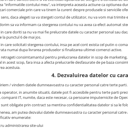
ea "informatiile contului meu", va interpreta aceasta actiune ca optiunea 
ri comerciale prin care va tinem la curent despre produsele si serviciile oferi
 sens, daca alegeti sa va stergeti contul de utilizator, nu va vom mai trimite e
 dorim sa va informam ca stergerea contului nu va avea ca efect automat st
 in care doriti sa nu va mai fie prelucrate datele cu caracter personal sau dac
e la punctul 6 de mai jos.
 in care solicitati stergerea contului, insa pe acel cont exista cel putin o com
trata numai dupa livrarea produselor si finalizarea ultimei comenzi active.
 retrageti consimtamantul pentru prelucrarea datelor in scop de marketing,
l in acest scop, fara insa a afecta prelucrarile desfasurate de pe baza con
rea acestuia.
4. Dezvaluirea datelor cu car
iriem / vindem datele dumneavoastra cu caracter personal catre terte parti.
 operator, in anumite situatii, datele pot fi accesibile pentru terte parti prec
, companii IT, numite, daca este necesar, ca persoane imputernicite de Oper
sunt obligate prin contract sa mentina confidentialitatea datelor si sa le fol
enea, am putea dezvalui datele dumneavoastra cu caracter personal catre auto
ficativ enumerate:
ru administrarea site-ului