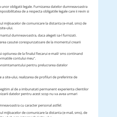
 unor obligatii legale. Furnizarea datelor dumneavoastra
sibilitatea de a respecta obligatiile legale care ii revin si
ul mijloacelor de comunicare la distanta (e-mail, sms) de
ite-ului.
antul dumneavoastra, daca alegeti sa-l furnizati.
farea casutei corespunzatoare de la momentul crearii
 optiunea de la finalul fiecarui e-mail/ sms continand
ormatiile contului meu".
consimtamantului pentru prelucrarea datelor
a site-ului, realizarea de profiluri de preferinte de
legitim al de a imbunatati permanent experienta clientilor
nizarii datelor pentru acest scop nu va avea urmari
dumneavoastra cu caracter personal astfel:
ul mijloacelor de comunicare la distanta (e-mail, sms), de