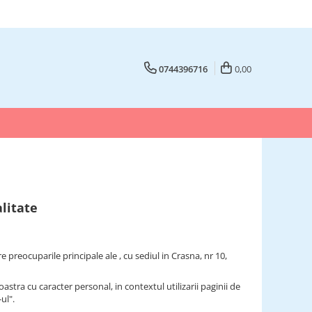
0744396716
0,00
alitate
preocuparile principale ale , cu sediul in Crasna, nr 10,
tra cu caracter personal, in contextul utilizarii paginii de
ul".