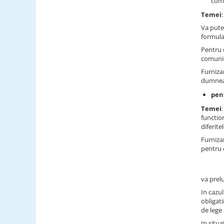
comu
Temei
Va pute
formula
Pentru 
comunic
Furniza
dumneav
pen
Temei
functio
diferite
Furniza
pentru
va prel
In cazu
obligati
de lege 
In situa