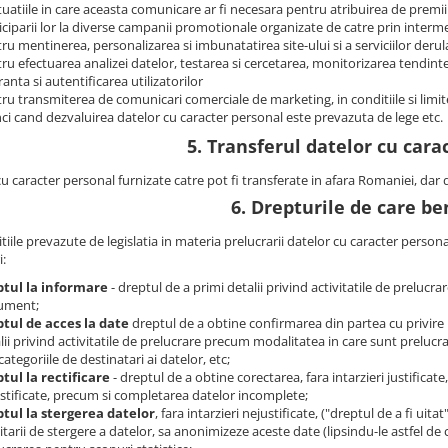
ituatiile in care aceasta comunicare ar fi necesara pentru atribuirea de premii
iciparii lor la diverse campanii promotionale organizate de catre prin intermed
ru mentinerea, personalizarea si imbunatatirea site-ului si a serviciilor derul
ru efectuarea analizei datelor, testarea si cercetarea, monitorizarea tendintelo
ranta si autentificarea utilizatorilor
ru transmiterea de comunicari comerciale de marketing, in conditiile si limi
ci cand dezvaluirea datelor cu caracter personal este prevazuta de lege etc.
5. Transferul datelor cu cara
cu caracter personal furnizate catre pot fi transferate in afara Romaniei, da
6. Drepturile de care ben
tiile prevazute de legislatia in materia prelucrarii datelor cu caracter person
i:
ptul la informare
- dreptul de a primi detalii privind activitatile de prelucr
ument;
tul de acces la date
dreptul de a obtine confirmarea din partea cu privire 
lii privind activitatile de prelucrare precum modalitatea in care sunt prelucrat
categoriile de destinatari ai datelor, etc;
tul la rectificare
- dreptul de a obtine corectarea, fara intarzieri justificat
stificate, precum si completarea datelor incomplete;
tul la stergerea datelor
, fara intarzieri nejustificate, ("dreptul de a fi uita
citarii de stergere a datelor, sa anonimizeze aceste date (lipsindu-le astfel de 