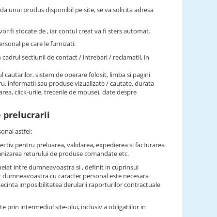
nda unui produs disponibil pe site, se va solicita adresa
or fi stocate de , iar contul creat va fi sters automat.
rsonal pe care le furnizati:
n cadrul sectiunii de contact / intrebari / reclamatii, in
l cautarilor, sistem de operare folosit, limba si pagini
stru, informatii sau produse vizualizate / cautate, durata
area, click-urile, trecerile de mouse), date despre
 prelucrarii
onal astfel:
pectiv pentru preluarea, validarea, expedierea si facturarea
anizarea returului de produse comandate etc.
iat intre dumneavoastra si , definit in cuprinsul
lor dumneavoastra cu caracter personal este necesara
cinta imposibilitatea derularii raporturilor contractuale
te prin intermediul site-ului, inclusiv a obligatiilor in