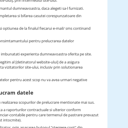
e-ului], prin intermediul site-ului.
antul dumneavoastra, daca alegeti sa-l furnizati.
mpletarea si bifarea casutei corespunzatoare din
 optiunea de la finalul fiecarui e-mail/ sms continand
consimtamantului pentru prelucrarea datelor
i a imbunatati experienta dumneavoastra oferita pe site.
gitim al [detinatorul website-ului] de a asigura
vizitatorilor site-ului, inclusiv prin solutionarea
datelor pentru acest scop nu va avea urmari negative
lucram datele
 realizarea scopurilor de prelucrare mentionate mai sus.
a a raporturilor contractuale si ulterior conform
financiar-contabile pentru care termenul de pastrare prevazut
st intocmite).
tilizator, prin apasarea butonul "stergere cont" din