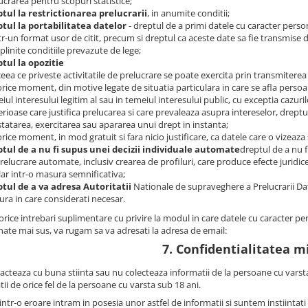
ucrarea pentru scopuri statistice;
tul la restrictionarea prelucrarii
, in anumite conditii;
tul la portabilitatea datelor
- dreptul de a primi datele cu caracter perso
ntr-un format usor de citit, precum si dreptul ca aceste date sa fie transmise 
plinite conditiile prevazute de lege;
tul la opozitie
 ceea ce priveste activitatile de prelucrare se poate exercita prin transmiterea
 orice moment, din motive legate de situatia particulara in care se afla persoan
iul interesului legitim al sau in temeiul interesului public, cu exceptia cazur
rioase care justifica prelucarea si care prevaleaza asupra intereselor, dreptur
tatarea, exercitarea sau apararea unui drept in instanta;
 orice moment, in mod gratuit si fara nicio justificare, ca datele care o vizeaza
tul de a nu fi supus unei decizii individuale automate
dreptul de a nu f
relucrare automate, inclusiv crearea de profiluri, care produce efecte juridi
lar intr-o masura semnificativa;
tul de a va adresa Autoritatii
Nationale de supraveghere a Prelucrarii Da
ra in care considerati necesar.
rice intrebari suplimentare cu privire la modul in care datele cu caracter pe
ate mai sus, va rugam sa va adresati la adresa de email:
7. Confidentialitatea m
acteaza cu buna stiinta sau nu colecteaza informatii de la persoane cu varsta
ii de orice fel de la persoane cu varsta sub 18 ani.
intr-o eroare intram in posesia unor astfel de informatii si suntem instiinta