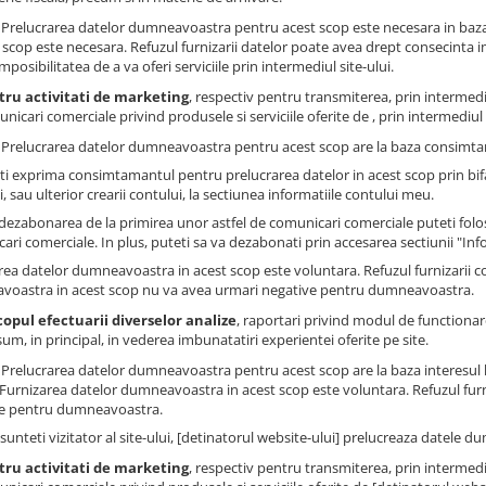
: Prelucrarea datelor dumneavoastra pentru acest scop este necesara in baza
 scop este necesara. Refuzul furnizarii datelor poate avea drept consecinta impo
imposibilitatea de a va oferi serviciile prin intermediul site-ului.
tru activitati de marketing
, respectiv pentru transmiterea, prin intermedi
nicari comerciale privind produsele si serviciile oferite de , prin intermediul s
: Prelucrarea datelor dumneavoastra pentru acest scop are la baza consimtam
ti exprima consimtamantul pentru prelucrarea datelor in acest scop prin bi
, sau ulterior crearii contului, la sectiunea informatiile contului meu.
dezabonarea de la primirea unor astfel de comunicari comerciale puteti folosi
ari comerciale. In plus, puteti sa va dezabonati prin accesarea sectiunii "Inf
rea datelor dumneavoastra in acest scop este voluntara. Refuzul furnizarii 
oastra in acest scop nu va avea urmari negative pentru dumneavoastra.
copul efectuarii diverselor analize
, raportari privind modul de functionare 
um, in principal, in vederea imbunatatiri experientei oferite pe site.
: Prelucrarea datelor dumneavoastra pentru acest scop are la baza interesul 
. Furnizarea datelor dumneavoastra in acest scop este voluntara. Refuzul fur
e pentru dumneavoastra.
sunteti vizitator al site-ului, [detinatorul website-ului] prelucreaza datele 
tru activitati de marketing
, respectiv pentru transmiterea, prin intermedi