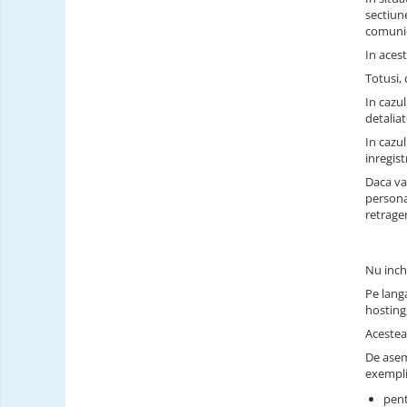
sectiun
comunica
In acest
Totusi,
In cazul
detaliat
In cazul
inregis
Daca va
persona
retrage
Nu inch
Pe langa
hosting
Acestea 
De asem
exempli
pent