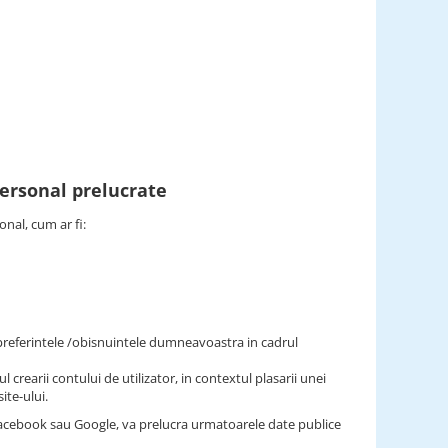
personal prelucrate
onal, cum ar fi:
/preferintele /obisnuintele dumneavoastra in cadrul
l crearii contului de utilizator, in contextul plasarii unei
ite-ului.
 Facebook sau Google, va prelucra urmatoarele date publice