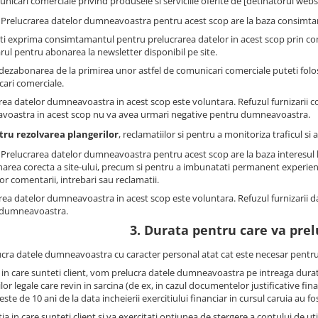
nicari comerciale privind produsele si serviciile oferite de [detinatorul websit
: Prelucrarea datelor dumneavoastra pentru acest scop are la baza consimtam
ti exprima consimtamantul pentru prelucrarea datelor in acest scop prin co
rul pentru abonarea la newsletter disponibil pe site.
dezabonarea de la primirea unor astfel de comunicari comerciale puteti folosi
ari comerciale.
rea datelor dumneavoastra in acest scop este voluntara. Refuzul furnizarii 
oastra in acest scop nu va avea urmari negative pentru dumneavoastra.
tru rezolvarea plangerilor
, reclamatiilor si pentru a monitoriza traficul s
: Prelucrarea datelor dumneavoastra pentru acest scop are la baza interesul le
narea corecta a site-ului, precum si pentru a imbunatati permanent experienta 
lor comentarii, intrebari sau reclamatii.
rea datelor dumneavoastra in acest scop este voluntara. Refuzul furnizarii 
 dumneavoastra.
3. Durata pentru care va pre
ucra datele dumneavoastra cu caracter personal atat cat este necesar pentru
l in care sunteti client, vom prelucra datele dumneavoastra pe intreaga durat
ilor legale care revin in sarcina (de ex, in cazul documentelor justificative 
este de 10 ani de la data incheierii exercitiului financiar in cursul caruia au fo
tia in care sunteti client si va exercitati optiunea de stergere a contului de u