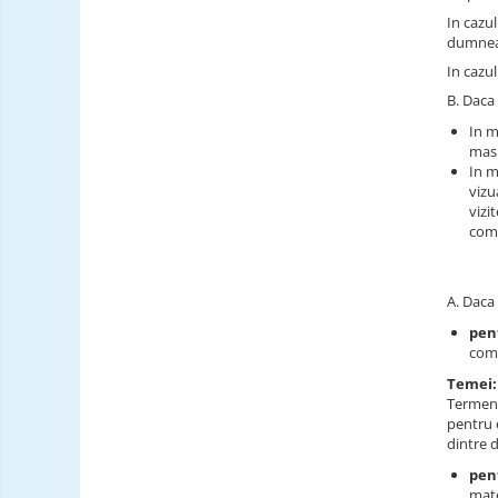
In cazul
dumneav
In cazul
B. Daca 
In m
masu
In m
vizu
vizi
comp
A. Daca 
pen
come
Temei:
Termene
pentru 
dintre 
pent
mate