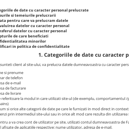
egoriile de date cu caracter personal prelucrate
urile si temeiurile prelucrarii
ata pentru care va prelucram datele
valuirea datelor cu caracter personal
nsferul datelor cu caracter personal
turile de care beneficiati
fidentialitatea minorilor
ficari in politica de confidentialitate
1. Categoriile de date cu caracter 
sunteti client al site-ului, va prelucra datele dumneavoastra cu caracter pers
e si prenume
ar de telefon
sa de e-mail
sa de facturare
sa de livrare
 referitoare la modul in care utilizati site-ul (de exemplu, comportamentul 
ains)
um si orice alte categorii de date pe care le furnizati in mod direct in contextu
nzi prin intermediul site-ului sau in orice alt mod care rezulta din utilizarea s
ntru a va crea cont de utilizator pe site, utilizati contul dumneavoastra de
l afisate de aplicatiile respective: nume utilizator, adresa de e-mail.