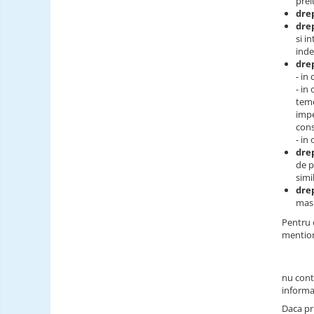
prel
drep
drep
si i
inde
drep
- in
- in
teme
impe
cons
- in
drep
de p
simi
drep
masu
Pentru o
mention
nu cont
informat
Daca pr