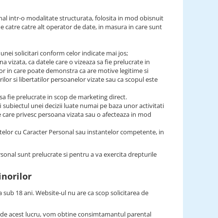
nal intr-o modalitate structurata, folosita in mod obisnuit
de catre catre alt operator de date, in masura in care sunt
 unei solicitari conform celor indicate mai jos;
a vizata, ca datele care o vizeaza sa fie prelucrate in
ilor in care poate demonstra ca are motive legitime si
ilor si libertatilor persoanelor vizate sau ca scopul este
 sa fie prelucrate in scop de marketing direct.
i subiectul unei decizii luate numai pe baza unor activitati
ce care privesc persoana vizata sau o afecteaza in mod
telor cu Caracter Personal sau instantelor competente, in
rsonal sunt prelucrate si pentru a va exercita drepturile
inorilor
 sub 18 ani. Website-ul nu are ca scop solicitarea de
ti de acest lucru, vom obtine consimtamantul parental