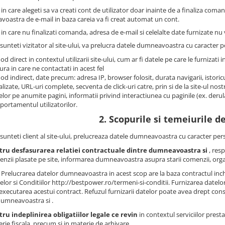
 in care alegeti sa va creati cont de utilizator doar inainte de a finaliza coma
oastra de e-mail in baza careia va fi creat automat un cont.
 in care nu finalizati comanda, adresa de e-mail si celelalte date furnizate nu v
sunteti vizitator al site-ului, va prelucra datele dumneavoastra cu caracter pe
od direct in contextul utilizarii site-ului, cum ar fi datele pe care le furnizati i
ra in care ne contactati in acest fel
od indirect, date precum: adresa IP, browser folosit, durata navigarii, istoricu
alizate, URL-uri complete, secventa de click-uri catre, prin si de la site-ul no
telor pe anumite pagini, informatii privind interactiunea cu paginile (ex. derul
ortamentul utilizatorilor.
2. Scopurile si temeiurile de
sunteti client al site-ului, prelucreaza datele dumneavoastra cu caracter pers
tru desfasurarea relatiei contractuale dintre dumneavoastra si
, res
nzii plasate pe site, informarea dumneavoastra asupra starii comenzii, org
Prelucrarea datelor dumneavoastra in acest scop are la baza contractul inche
lor si Conditiilor http://bestpower.ro/termeni-si-conditii. Furnizarea date
executarea acestui contract. Refuzul furnizarii datelor poate avea drept conse
dumneavoastra si .
ru indeplinirea obligatiilor legale ce revin
in contextul serviciilor presta
rie fiscala, precum si in materie de arhivare.