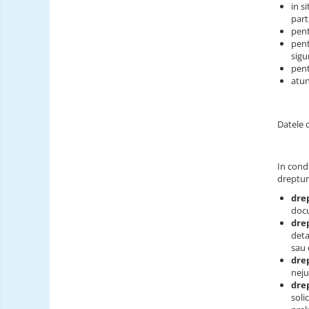
in s
part
pent
pent
sigu
pent
atun
Datele 
In condi
dreptur
dre
doc
drep
deta
sau 
drep
neju
drep
soli