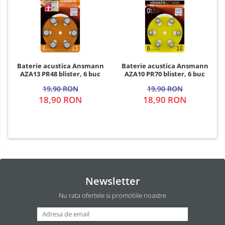
Baterie acustica Ansmann
Baterie acustica Ansmann
AZA13 PR48 blister, 6 buc
AZA10 PR70 blister, 6 buc
19,90 RON
19,90 RON
18,90 RON
18,90 RON
Newsletter
Nu rata ofertele si promotiile noastre