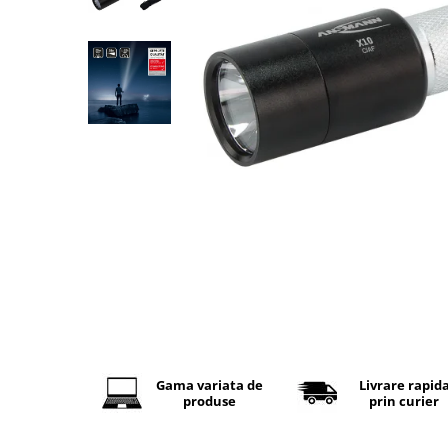
Baterii Alcaline
Baterii auditive
Baterii Litiu
INCARCATOARE
Incarcatori ac. stationari
Incarcatori ac. Ni-MH
Incarcatori ac. Litiu
LANTERNE
LAMPI GERMICIDALE UV-C
BECURI
Becuri LED
TUBURI NEON
Tuburi Fluorescente
Gama variata de
Livrare rapid
Tuburi LED
produse
prin curier