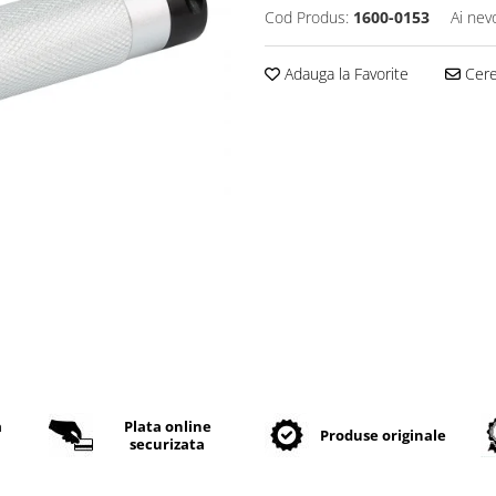
Cod Produs:
1600-0153
Ai nev
Adauga la Favorite
Cere 
a
Plata online
Produse originale
securizata