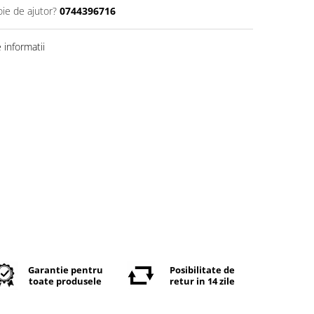
oie de ajutor?
0744396716
informatii
Garantie pentru
Posibilitate de
toate produsele
retur in 14 zile