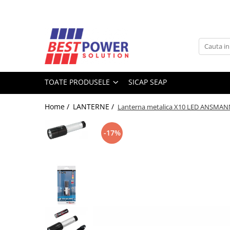
Toate Produsele
ACUMULATORI
Acumulatori Stationari
TOATE PRODUSELE
SICAP SEAP
Acumulatori Moto
Acumulatori Ni-MH
Home /
LANTERNE /
Lanterna metalica X10 LED ANSMA
Acumulatori Litiu
Acumulatori Vehicule electrice
-17%
Acumulatori LiFePO4
SURSE UPS
UPS - Calculatoare
UPS - Centrale termice
SURSE ALIMENTARE LED
BATERII