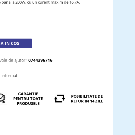
e pana la 200W, cu un curent maxim de 16.7A.
A IN COS
voie de ajutor?
0744396716
informatii
GARANTIE
POSIBILITATE DE
PENTRU TOATE
RETUR IN 14 ZILE
PRODUSELE