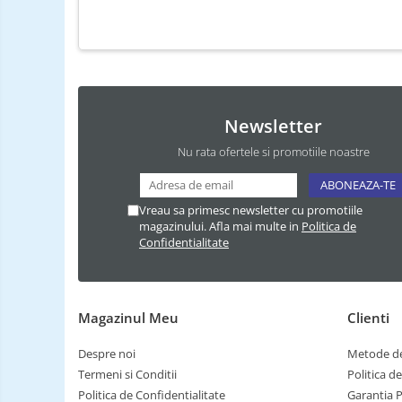
Newsletter
Nu rata ofertele si promotiile noastre
Vreau sa primesc newsletter cu promotiile
magazinului. Afla mai multe in
Politica de
Confidentialitate
Magazinul Meu
Clienti
Despre noi
Metode de
Termeni si Conditii
Politica d
Politica de Confidentialitate
Garantia 