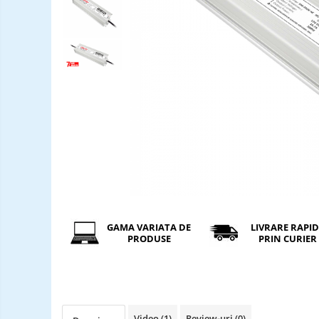
Incarcatori ac. stationari
Incarcatori ac. Ni-MH
Incarcatori ac. Litiu
Becuri LED
Tuburi Fluorescente
Tuburi LED
GAMA VARIATA DE
LIVRARE RAPI
PRODUSE
PRIN CURIER
Video
(1)
Review-uri
(0)