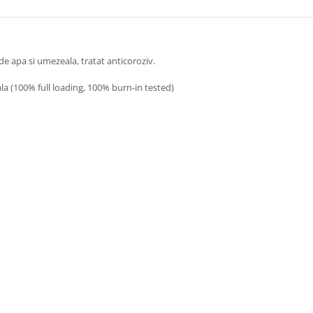
i de apa si umezeala, tratat anticoroziv.
la (100% full loading, 100% burn-in tested)