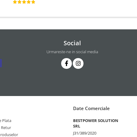
Social
Urmareste-ne in social media
Date Comerciale
 Plata
BESTPOWER SOLUTION
SRL
e Retur
J31/389/2020
Produselor