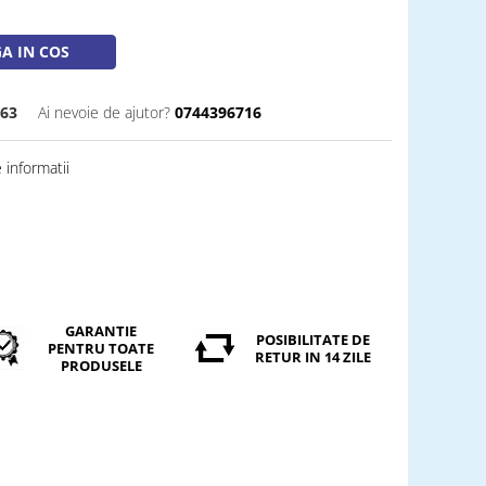
A IN COS
63
Ai nevoie de ajutor?
0744396716
informatii
GARANTIE
POSIBILITATE DE
PENTRU TOATE
RETUR IN 14 ZILE
PRODUSELE