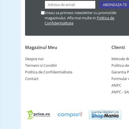
Vreau sa primesc newsletter cu promotiile
magazinului. Afla mai multe in
Politica de
Confidentialitate
Magazinul Meu
Clienti
Despre noi
Metode de
Termeni si Conditii
Politica d
Politica de Confidentialitate
Garantia 
Contact
Formular 
ANPC
ANPC - SA