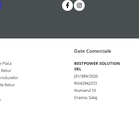
Date Comerciale
 Plata
BESTPOWER SOLUTION
SRL
e Retur
J31/389/2020
Produselor
RO42942372
de Retur
Numarul 10
Crasna, Salaj
L