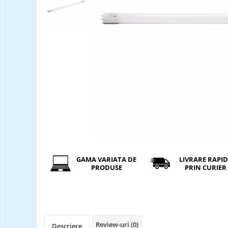
Incarcatori ac. stationari
Incarcatori ac. Ni-MH
Incarcatori ac. Litiu
Becuri LED
Tuburi Fluorescente
Tuburi LED
GAMA VARIATA DE
LIVRARE RAPI
PRODUSE
PRIN CURIER
Review-uri
(0)
Descriere