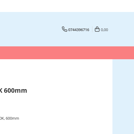
0744396716
0,00
0K 600mm
500K, 600mm