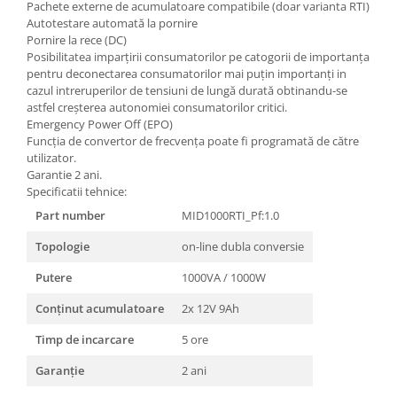
Pachete externe de acumulatoare compatibile (doar varianta RTI)
Autotestare automată la pornire
Pornire la rece (DC)
Posibilitatea imparţirii consumatorilor pe catogorii de importanţa
pentru deconectarea consumatorilor mai puţin importanţi in
cazul intreruperilor de tensiuni de lungă durată obtinandu-se
astfel creşterea autonomiei consumatorilor critici.
Emergency Power Off (EPO)
Funcţia de convertor de frecvenţa poate fi programată de către
utilizator.
Garantie 2 ani.
Specificatii tehnice:
Part number
MID1000RTI_Pf:1.0
Topologie
on-line dubla conversie
Putere
1000VA / 1000W
Conținut acumulatoare
2x 12V 9Ah
Timp de incarcare
5 ore
Garanție
2 ani