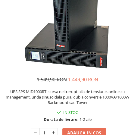
1.549,90 RON
1.449,90 RON
UPS SPS MID1000RTI sursa neitreruptibila de tensiune, online cu
management, unda sinusoidala pura, dubla conversie 1000VA/1000W
Rackmount sau Tower
IN STOC
Durata de livrare:
1-2 zile
ADAUGA IN COS