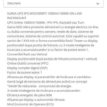
Descriere
SURSA UPS SPS MID1000RTI 1000VA/1000W ON-LINE
RACKMOUNT
UPS Online 1000VA/1000W, 1Ph:1Ph, Rackabil sau Turn
Gama MID ofera protectie alimentarii cu energie electrica on-line,
cu dubla conversie pentru servere, retele de date, sisteme de
comunicare, sisteme de control automat. Este capabil sa suporte
sarcini de 1 KVA intr-o forma convertibila Rack/ Tower cu display
pozitionabil dupa pozitia de folosire, cu 3 nivele inteligente de
incarcare a acumulatoarelor si cu factor de putere iesire 1.
Convertibil Rack sau Vertical
Display poziţionabil după poziţia de folosire (orizontal / vertical)
Online-Dublă conversie (PFC)
Display complet digital (DSP)
Factor de putere ieşire: 1
Afisarea pe display ai parametrilor de încărcare si ventilator.
Gamă largă de tensiune de alimentare având un concept
"Verde"de reducerea consumului de energie.
3 nivele inteleigente de incărcare a acumulatoarelor.
Eficienţa energetic de pâna 90%
Afişarea pe display a autonomiei rămase.
Mod Economic de Operare (ECO)