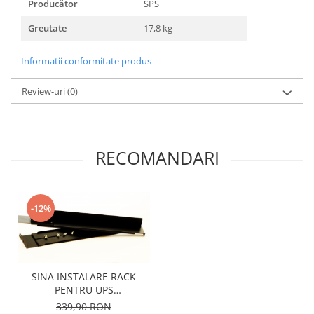
Producător
SPS
Greutate
17,8 kg
Informatii conformitate produs
Review-uri
(0)
RECOMANDARI
-12%
SINA INSTALARE RACK
PENTRU UPS
MID1000/3000RTI
339,90 RON