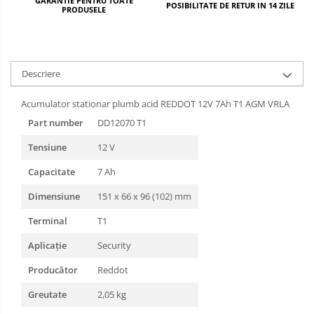
GARANTIE PENTRU TOATE
POSIBILITATE DE RETUR IN 14 ZILE
PRODUSELE
Descriere
Acumulator stationar plumb acid REDDOT 12V 7Ah T1 AGM VRLA
Part number
DD12070 T1
Tensiune
12 V
Capacitate
7 Ah
Dimensiune
151 x 66 x 96 (102) mm
Terminal
T1
Aplicație
Security
Producător
Reddot
Greutate
2,05 kg