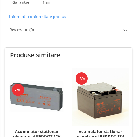
Garanție
1 an
Informatii conformitate produs
Review-uri
(0)
Produse similare
-3%
-2%
Acumulator stationar
Acumulator stationar
plumb acid REDDOT 12V
plumb acid REDDOT 12V