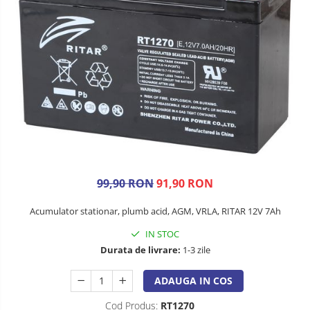
99,90 RON
91,90 RON
Acumulator stationar, plumb acid, AGM, VRLA, RITAR 12V 7Ah
IN STOC
Durata de livrare:
1-3 zile
ADAUGA IN COS
Cod Produs:
RT1270