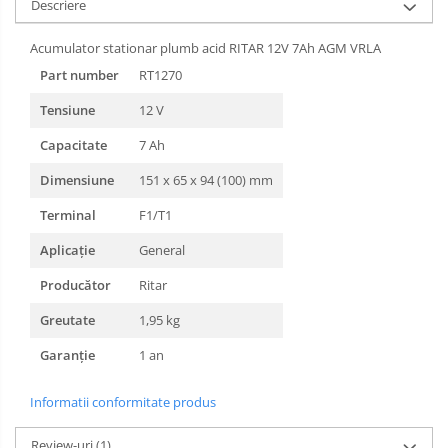
Descriere
Acumulator stationar plumb acid RITAR 12V 7Ah AGM VRLA
Part number
RT1270
Tensiune
12 V
Capacitate
7 Ah
Dimensiune
151 x 65 x 94 (100) mm
Terminal
F1/T1
Aplicație
General
Producător
Ritar
Greutate
1,95 kg
Garanție
1 an
Informatii conformitate produs
Review-uri
(1)