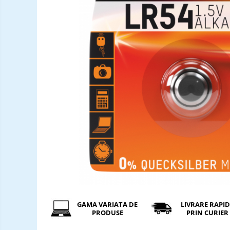
Incarcatori ac. stationari
Incarcatori ac. Ni-MH
Incarcatori ac. Litiu
Becuri LED
Tuburi Fluorescente
Tuburi LED
GAMA VARIATA DE
LIVRARE RAPI
PRODUSE
PRIN CURIER