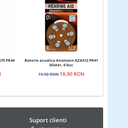
-14%
675 PR44
Baterie acustica Ansmann AZA312 PR41
Bater
blister, 6 buc
N
18,90 RON
19,90 RON
3
Suport clienti