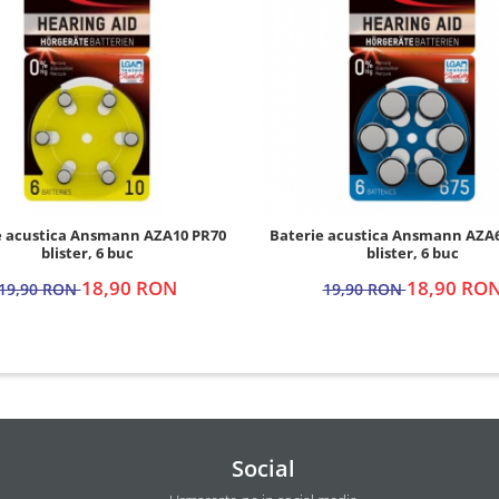
e acustica Ansmann AZA10 PR70
Baterie acustica Ansmann AZA
blister, 6 buc
blister, 6 buc
18,90 RON
18,90 RO
19,90 RON
19,90 RON
Social