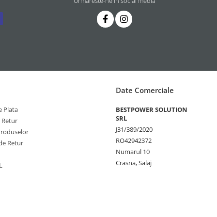
Urmareste-ne in social media
Date Comerciale
 Plata
BESTPOWER SOLUTION
SRL
e Retur
J31/389/2020
Produselor
RO42942372
de Retur
Numarul 10
Crasna, Salaj
L