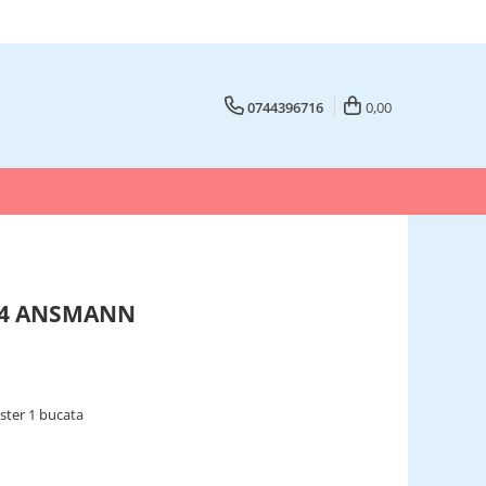
0744396716
0,00
R54 ANSMANN
ster 1 bucata