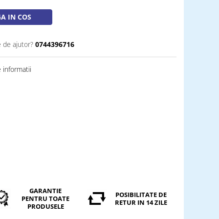
A IN COS
e de ajutor?
0744396716
informatii
GARANTIE
POSIBILITATE DE
PENTRU TOATE
RETUR IN 14 ZILE
PRODUSELE