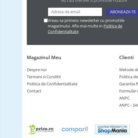
Nu rata ofertele si promotiile noastre
Vreau sa primesc newsletter cu promotiile
magazinului. Afla mai multe in
Politica de
Confidentialitate
Magazinul Meu
Clienti
Despre noi
Metode de
Termeni si Conditii
Politica d
Politica de Confidentialitate
Garantia 
Contact
Formular 
ANPC
ANPC - SA