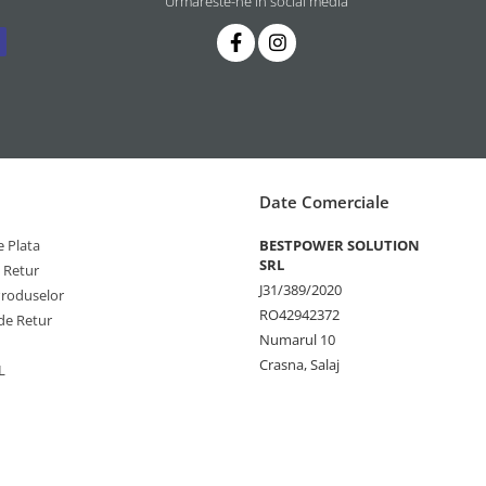
Urmareste-ne in social media
Date Comerciale
 Plata
BESTPOWER SOLUTION
SRL
e Retur
J31/389/2020
Produselor
RO42942372
de Retur
Numarul 10
Crasna, Salaj
L