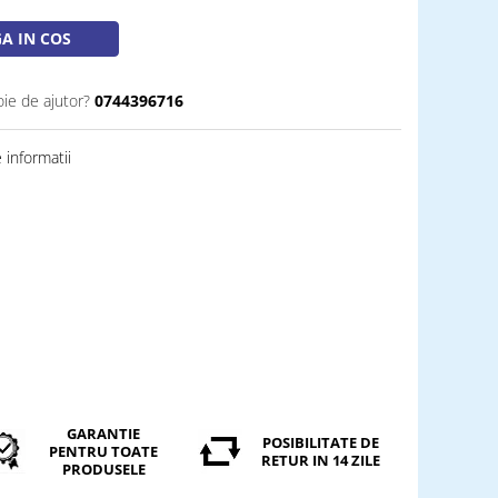
A IN COS
oie de ajutor?
0744396716
informatii
GARANTIE
POSIBILITATE DE
PENTRU TOATE
RETUR IN 14 ZILE
PRODUSELE