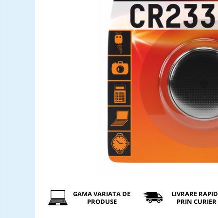
Incarcatori ac. stationari
Incarcatori ac. Ni-MH
Incarcatori ac. Litiu
Becuri LED
Tuburi Fluorescente
Tuburi LED
GAMA VARIATA DE
LIVRARE RAPI
PRODUSE
PRIN CURIER