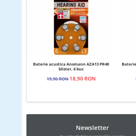
Baterie acustica Ansmann AZA13 PR48
Bateri
blister, 6 buc
18,90 RON
19,90 RON
Newsletter