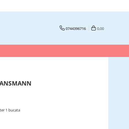
0744396716
0,00
30 ANSMANN
ter 1 bucata