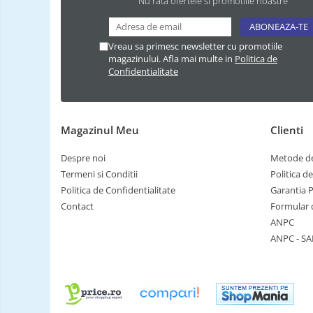
Nu rata ofertele si promotiile noastre
Vreau sa primesc newsletter cu promotiile
magazinului. Afla mai multe in
Politica de
Confidentialitate
Magazinul Meu
Clienti
Despre noi
Metode de
Termeni si Conditii
Politica d
Politica de Confidentialitate
Garantia 
Contact
Formular 
ANPC
ANPC - SA