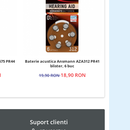
-14%
675 PR44
Baterie acustica Ansmann AZA312 PR41
Bater
blister, 6 buc
N
18,90 RON
19,90 RON
3
Suport clienti