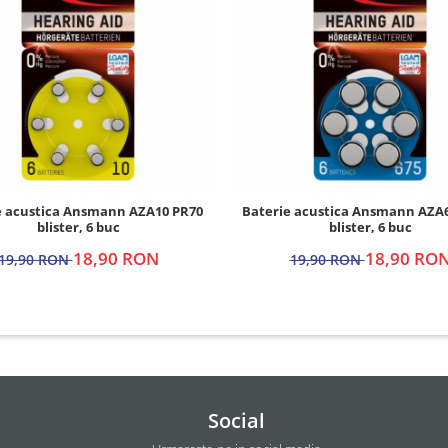
e acustica Ansmann AZA10 PR70
Baterie acustica Ansmann AZA
blister, 6 buc
blister, 6 buc
18,90 RON
18,90 RO
19,90 RON
19,90 RON
Social