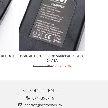
-12%
ar REDDOT
Incarcator acumulator stationar REDDOT
Incarcator
24V 3A
199,90 RON
184,90 RON
24
SUPORT CLIENTI
0744396716
contact@bestpower.ro