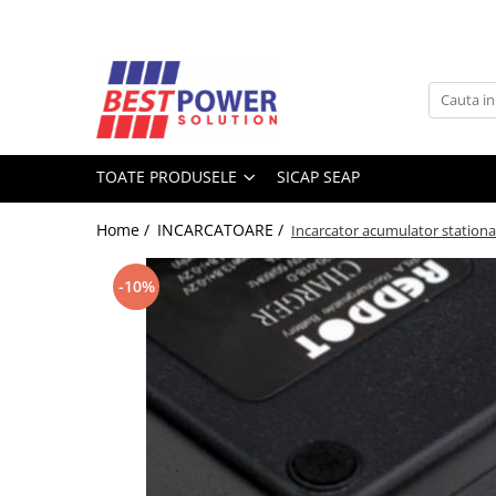
Toate Produsele
ACUMULATORI
Acumulatori Stationari
TOATE PRODUSELE
SICAP SEAP
Acumulatori Moto
Acumulatori Ni-MH
Home /
INCARCATOARE /
Incarcator acumulator station
Acumulatori Litiu
Acumulatori Vehicule electrice
-10%
Acumulatori LiFePO4
SURSE UPS
UPS - Calculatoare
UPS - Centrale termice
SURSE ALIMENTARE LED
BATERII