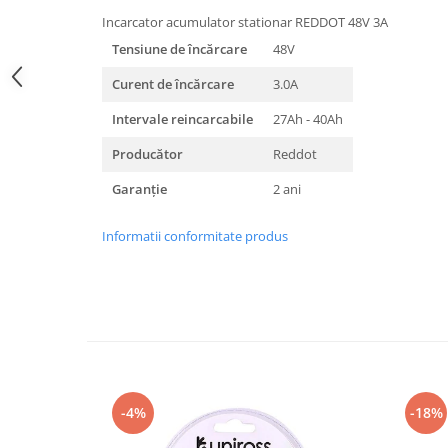
Incarcator acumulator stationar REDDOT 48V 3A
Tensiune de încărcare
48V
Curent de încărcare
3.0A
Intervale reincarcabile
27Ah - 40Ah
Producător
Reddot
Garanție
2 ani
Informatii conformitate produs
-4%
-18%