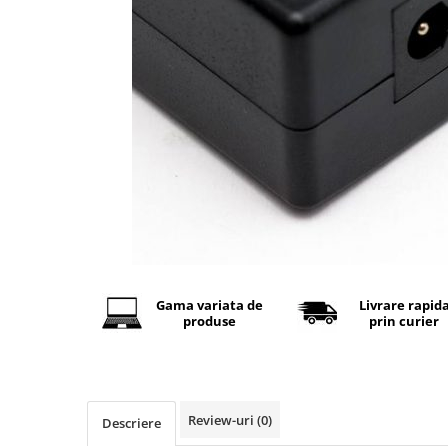
Baterii Alcaline
Baterii auditive
Baterii Litiu
INCARCATOARE
Incarcatori ac. stationari
Incarcatori ac. Ni-MH
Incarcatori ac. Litiu
LANTERNE
LAMPI GERMICIDALE UV-C
BECURI
Becuri LED
Gama variata de
Livrare rapid
produse
prin curier
TUBURI NEON
Tuburi Fluorescente
Tuburi LED
Review-uri
(0)
Descriere