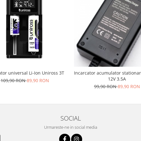
tor universal Li-Ion Uniross 3T
Incarcator acumulator station
12V 3.5A
109,90 RON
89,90 RON
99,90 RON
89,90 RON
SOCIAL
Urmareste-ne in social media