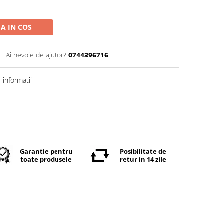
A IN COS
Ai nevoie de ajutor?
0744396716
informatii
Garantie pentru
Posibilitate de
toate produsele
retur in 14 zile