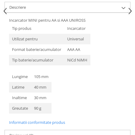
Descriere
Incarcator MINI pentru AA si AAA UNIROSS
Tip produs
Incarcator
Utilizat pentru
Universal
Format baterie/acumulator
AAA AA
Tip baterie/acumulator
NiCd NiMH
Lungime
105 mm
Latime
40 mm
Inaltime
30 mm
Greutate
90 g
Informatii conformitate produs