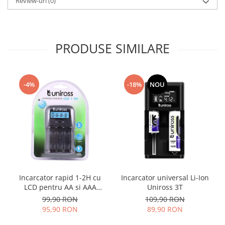
Review-uri
(0)
PRODUSE SIMILARE
-4%
-18%
NOU
Incarcator rapid 1-2H cu
Incarcator universal Li-Ion
LCD pentru AA si AAA
Uniross 3T
UNIROSS
99,90 RON
109,90 RON
95,90 RON
89,90 RON