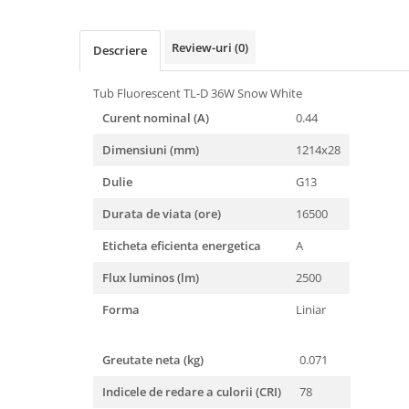
Review-uri
(0)
Descriere
Tub Fluorescent TL-D 36W Snow White
Curent nominal (A)
0.44
Dimensiuni (mm)
1214x28
Dulie
G13
Durata de viata (ore)
16500
Eticheta eficienta energetica
A
Flux luminos (lm)
2500
Forma
Liniar
Greutate neta (kg)
0.071
Indicele de redare a culorii (CRI)
78