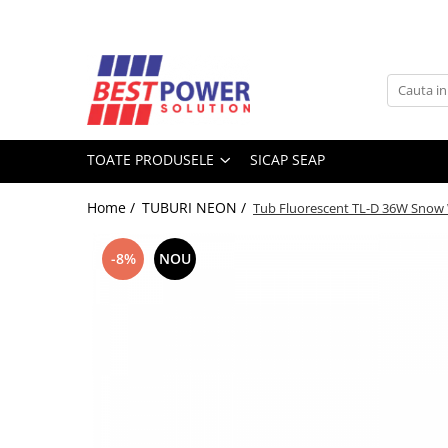
Toate Produsele
ACUMULATORI
Acumulatori Stationari
TOATE PRODUSELE
SICAP SEAP
Acumulatori Moto
Acumulatori Ni-MH
Home /
TUBURI NEON /
Tub Fluorescent TL-D 36W Snow
Acumulatori Litiu
Acumulatori Vehicule electrice
-8%
NOU
Acumulatori LiFePO4
SURSE UPS
UPS - Calculatoare
UPS - Centrale termice
SURSE ALIMENTARE LED
BATERII