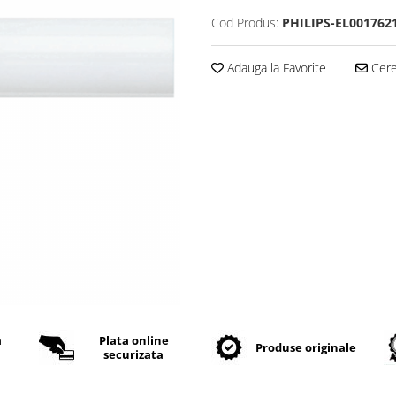
Cod Produs:
PHILIPS-EL001762
Adauga la Favorite
Cere 
a
Plata online
Produse originale
securizata