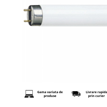
Baterii Alcaline
Baterii auditive
Baterii Litiu
INCARCATOARE
Incarcatori ac. stationari
Incarcatori ac. Ni-MH
Incarcatori ac. Litiu
LANTERNE
LAMPI GERMICIDALE UV-C
BECURI
Becuri LED
TUBURI NEON
Tuburi Fluorescente
Gama variata de
Livrare rapid
Tuburi LED
produse
prin curier