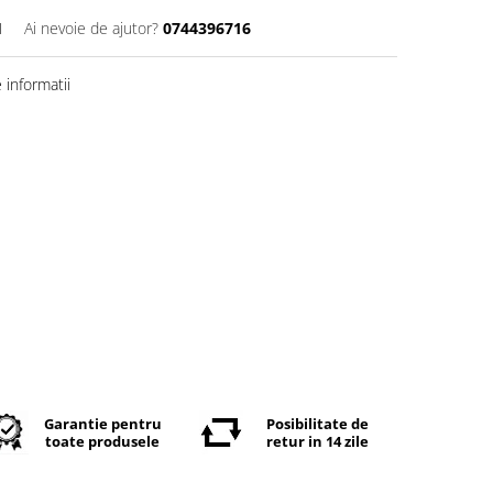
1
Ai nevoie de ajutor?
0744396716
informatii
Garantie pentru
Posibilitate de
toate produsele
retur in 14 zile