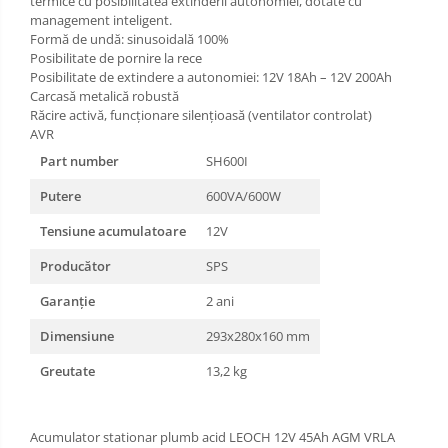
termice cu posibilitatea extinderii autonomiei, dotate cu
management inteligent.
Formă de undă: sinusoidală 100%
Posibilitate de pornire la rece
Posibilitate de extindere a autonomiei: 12V 18Ah – 12V 200Ah
Carcasă metalică robustă
Răcire activă, funcționare silențioasă (ventilator controlat)
AVR
Part number
SH600I
Putere
600VA/600W
Tensiune acumulatoare
12V
Producător
SPS
Garanție
2 ani
Dimensiune
293x280x160 mm
Greutate
13,2 kg
Acumulator stationar plumb acid LEOCH 12V 45Ah AGM VRLA