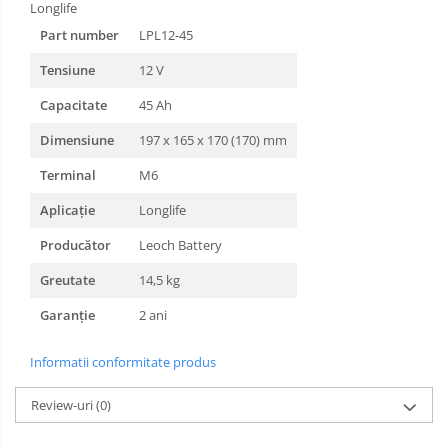
Longlife
Part number
LPL12-45
Tensiune
12 V
Capacitate
45 Ah
Dimensiune
197 x 165 x 170 (170) mm
Terminal
M6
Aplicație
Longlife
Producător
Leoch Battery
Greutate
14,5 kg
Garanție
2 ani
Informatii conformitate produs
Review-uri
(0)