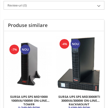
Review-uri
(0)
Produse similare
-4%
NOU
-7%
NOU
SURSA UPS SPS MID1000I
SURSA UPS SPS MID3000RTI
1000VA/1000W ON-LINE
3000VA/3000W ON-LINE
TOWER
RACKMOUNT
1.249,90 RON
2.699,90 RON