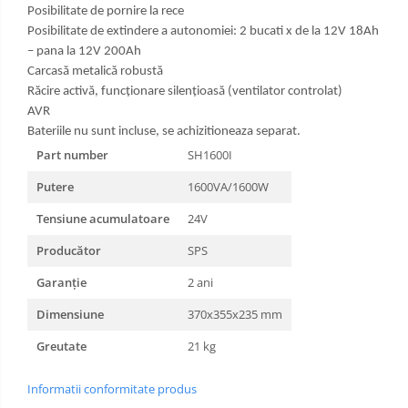
Posibilitate de pornire la rece
Posibilitate de extindere a autonomiei: 2 bucati x de la 12V 18Ah
– pana la 12V 200Ah
Carcasă metalică robustă
Răcire activă, funcționare silențioasă (ventilator controlat)
AVR
Bateriile nu sunt incluse, se achizitioneaza separat.
Part number
SH1600I
Putere
1600VA/1600W
Tensiune acumulatoare
24V
Producător
SPS
Garanție
2 ani
Dimensiune
370x355x235 mm
Greutate
21 kg
Informatii conformitate produs