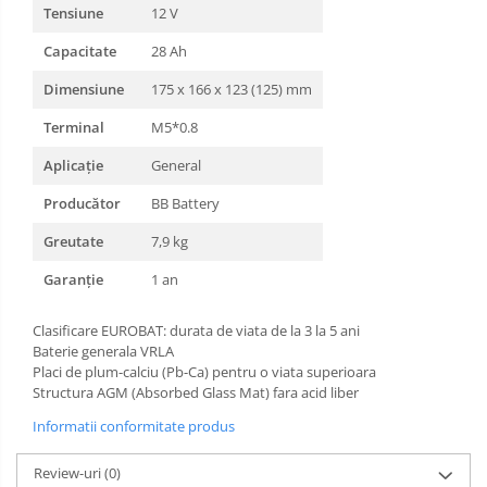
Tensiune
12 V
Capacitate
28 Ah
Dimensiune
175 x 166 x 123 (125) mm
Terminal
M5*0.8
Aplicație
General
Producător
BB Battery
Greutate
7,9 kg
Garanție
1 an
Clasificare EUROBAT: durata de viata de la 3 la 5 ani
Baterie generala VRLA
Placi de plum-calciu (Pb-Ca) pentru o viata superioara
Structura AGM (Absorbed Glass Mat) fara acid liber
Informatii conformitate produs
Review-uri
(0)