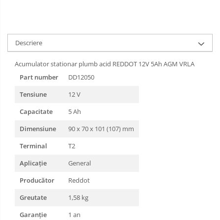
Descriere
Acumulator stationar plumb acid REDDOT 12V 5Ah AGM VRLA
Part number
DD12050
Tensiune
12 V
Capacitate
5 Ah
Dimensiune
90 x 70 x 101 (107) mm
Terminal
T2
Aplicație
General
Producător
Reddot
Greutate
1,58 kg
Garanție
1 an