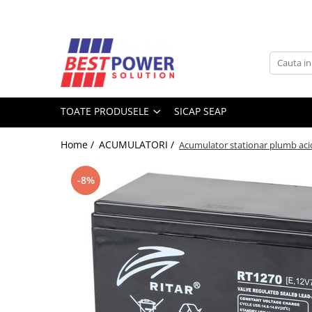
Toate Produsele
ACUMULATORI
Acumulatori Stationari
TOATE PRODUSELE
SICAP SEAP
Acumulatori Moto
Acumulatori Ni-MH
Home /
ACUMULATORI /
Acumulator stationar plumb ac
Acumulatori Litiu
Acumulatori Vehicule electrice
-8%
Acumulatori LiFePO4
SURSE UPS
UPS - Calculatoare
UPS - Centrale termice
SURSE ALIMENTARE LED
BATERII