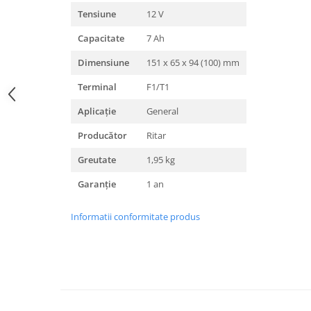
Tensiune
12 V
Capacitate
7 Ah
Dimensiune
151 x 65 x 94 (100) mm
Terminal
F1/T1
Aplicație
General
Producător
Ritar
Greutate
1,95 kg
Garanție
1 an
Informatii conformitate produs