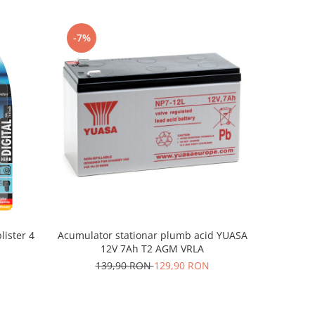
-7%
-4%
ister 4
Acumulator stationar plumb acid YUASA
Acumulator
12V 7Ah T2 AGM VRLA
139,90 RON
129,90 RON
13