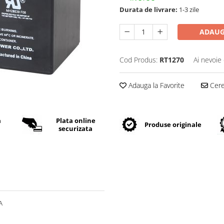
Durata de livrare:
1-3 zile
ADAUG
Cod Produs:
RT1270
Ai nevoie 
Adauga la Favorite
Cere 
a
Plata online
Produse originale
securizata
A