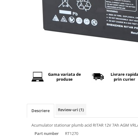
Baterii Alcaline
Baterii auditive
Baterii Litiu
INCARCATOARE
Incarcatori ac. stationari
Incarcatori ac. Ni-MH
Incarcatori ac. Litiu
LANTERNE
Gama variata de
Livrare rapid
LAMPI GERMICIDALE UV-C
produse
prin curier
BECURI
Becuri LED
TUBURI NEON
Review-uri
(1)
Tuburi Fluorescente
Descriere
Tuburi LED
Acumulator stationar plumb acid RITAR 12V 7Ah AGM VRL
Part number
RT1270