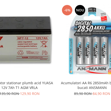
-6%
NOU
tor stationar plumb acid YUASA
Acumulatori AA R6 2850mAh bl
12V 7Ah T1 AGM VRLA
bucati ANSMANN
139,90 RON
129,90 RON
89,90 RON
84,90 RON