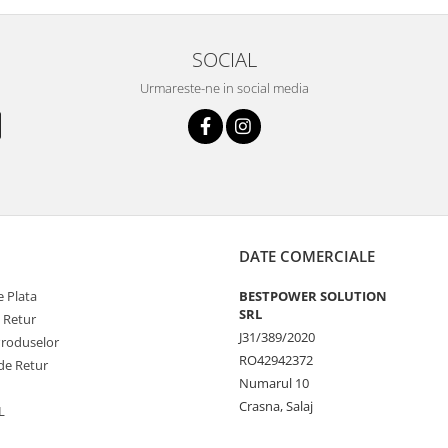
SOCIAL
Urmareste-ne in social media
DATE COMERCIALE
 Plata
BESTPOWER SOLUTION
SRL
e Retur
J31/389/2020
Produselor
RO42942372
de Retur
Numarul 10
Crasna, Salaj
L