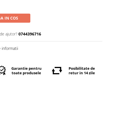
A IN COS
de ajutor?
0744396716
informatii
Garantie pentru
Posibilitate de
toate produsele
retur in 14 zile