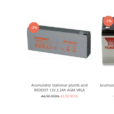
-7%
-2%
Acumulator stationar plumb acid
Acumula
REDDOT 12V 2.2Ah AGM VRLA
44,90 RON
43,90 RON