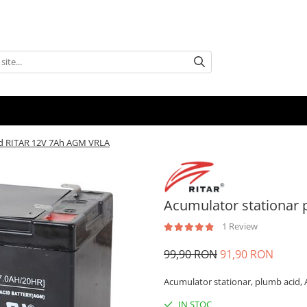
id RITAR 12V 7Ah AGM VRLA
Acumulator stationar
1 Review
99,90 RON
91,90 RON
Acumulator stationar, plumb acid,
IN STOC