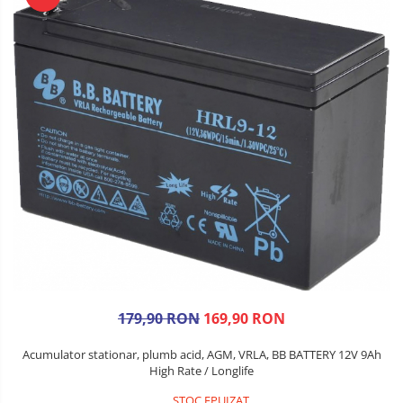
179,90 RON
169,90 RON
Acumulator stationar, plumb acid, AGM, VRLA, BB BATTERY 12V 9Ah
High Rate / Longlife
STOC EPUIZAT