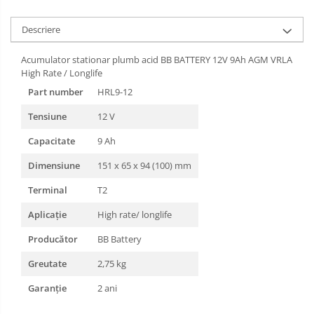
Descriere
Acumulator stationar plumb acid BB BATTERY 12V 9Ah AGM VRLA
High Rate / Longlife
Part number
HRL9-12
Tensiune
12 V
Capacitate
9 Ah
Dimensiune
151 x 65 x 94 (100) mm
Terminal
T2
Aplicație
High rate/ longlife
Producător
BB Battery
Greutate
2,75 kg
Garanție
2 ani