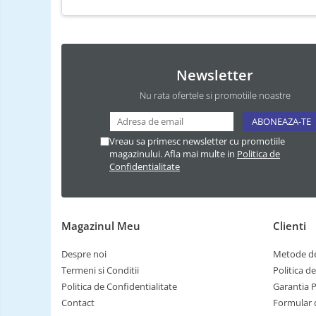
Newsletter
Nu rata ofertele si promotiile noastre
Vreau sa primesc newsletter cu promotiile
magazinului. Afla mai multe in
Politica de
Confidentialitate
Magazinul Meu
Clienti
Despre noi
Metode de
Termeni si Conditii
Politica d
Politica de Confidentialitate
Garantia 
Contact
Formular 