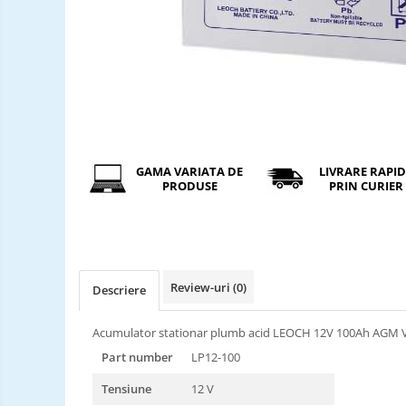
Incarcatori ac. stationari
Incarcatori ac. Ni-MH
Incarcatori ac. Litiu
Becuri LED
Tuburi Fluorescente
Tuburi LED
GAMA VARIATA DE
LIVRARE RAPI
PRODUSE
PRIN CURIER
Review-uri
(0)
Descriere
Acumulator stationar plumb acid LEOCH 12V 100Ah AGM V
Part number
LP12-100
Tensiune
12 V