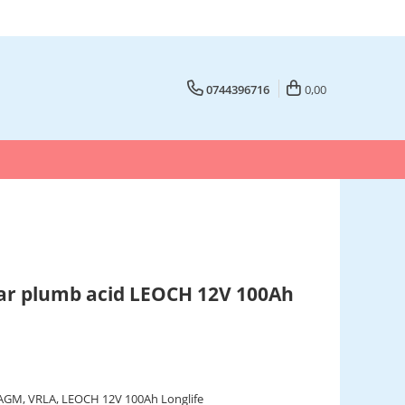
0744396716
0,00
ar plumb acid LEOCH 12V 100Ah
 AGM, VRLA, LEOCH 12V 100Ah Longlife