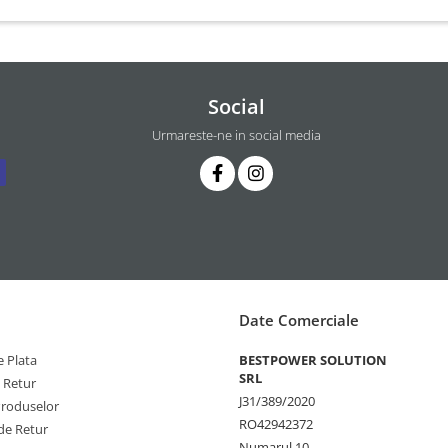
Social
Urmareste-ne in social media
Date Comerciale
 Plata
BESTPOWER SOLUTION
SRL
e Retur
J31/389/2020
Produselor
RO42942372
de Retur
Numarul 10