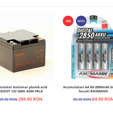
-6%
NOU
ulator stationar plumb acid
Acumulatori AA R6 2850mAh bl
EDDOT 12V 26Ah AGM VRLA
bucati ANSMANN
289,90 RON
84,90 RO
99,90 RON
89,90 RON