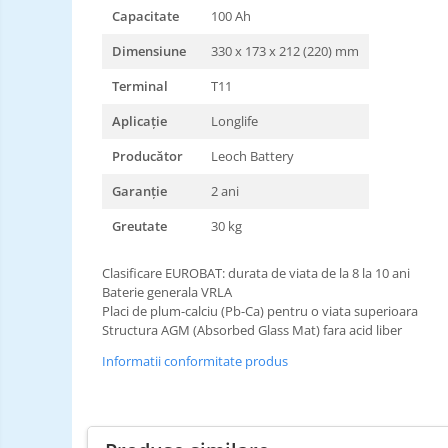
Capacitate
100 Ah
Dimensiune
330 x 173 x 212 (220) mm
Terminal
T11
Aplicație
Longlife
Producător
Leoch Battery
Garanție
2 ani
Greutate
30 kg
Clasificare EUROBAT: durata de viata de la 8 la 10 ani
Baterie generala VRLA
Placi de plum-calciu (Pb-Ca) pentru o viata superioara
Structura AGM (Absorbed Glass Mat) fara acid liber
Informatii conformitate produs