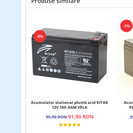
Produse similare
-3%
-8%
Acumulator stationar plumb acid RITAR
Acum
12V 7Ah AGM VRLA
R
91,90 RON
99,90 RON
2