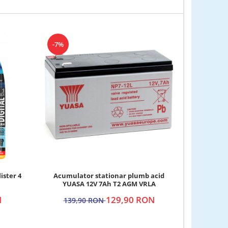
-7%
-4%
ister 4
Acumulator stationar plumb acid
Acumula
YUASA 12V 7Ah T2 AGM VRLA
YUA
N
129,90 RON
139,90 RON
139