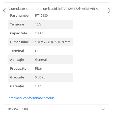
Acumulator stationar plumb acid RITAR 12V 18Ah AGM VRLA
Part number
RT12180
Tensiune
12 V
Capacitate
18 Ah
Dimensiune
181 x 77 x 167 (167) mm
Terminal
F13
Aplicație
General
Producător
Ritar
Greutate
5,00 kg
Garanție
1 an
Informatii conformitate produs
Review-uri
(0)