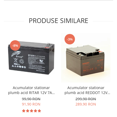
PRODUSE SIMILARE
-3%
-8%
Acumulator stationar
Acumulator stationar
plumb acid RITAR 12V 7Ah
plumb acid REDDOT 12V
AGM VRLA
26Ah AGM VRLA
99,90 RON
299,90 RON
91,90 RON
289,90 RON