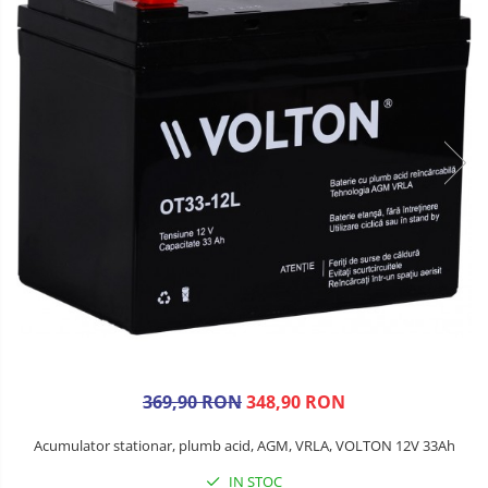
369,90 RON
348,90 RON
Acumulator stationar, plumb acid, AGM, VRLA, VOLTON 12V 33Ah
IN STOC