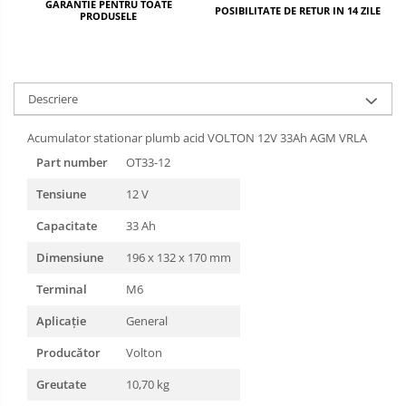
GARANTIE PENTRU TOATE
POSIBILITATE DE RETUR IN 14 ZILE
PRODUSELE
Descriere
Acumulator stationar plumb acid VOLTON 12V 33Ah AGM VRLA
Part number
OT33-12
Tensiune
12 V
Capacitate
33 Ah
Dimensiune
196 x 132 x 170 mm
Terminal
M6
Aplicație
General
Producător
Volton
Greutate
10,70 kg