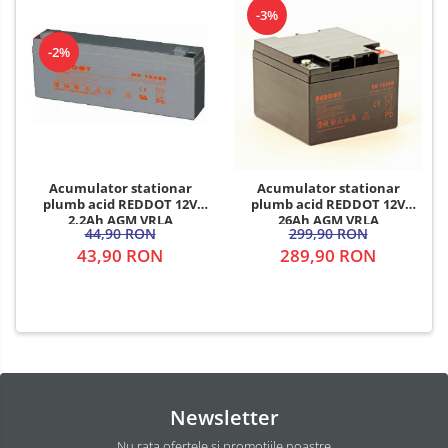
-3%
-2%
Acumulator stationar
Acumulator stationar
plumb acid REDDOT 12V
plumb acid REDDOT 12V
2.2Ah AGM VRLA
26Ah AGM VRLA
44,90 RON
299,90 RON
43,90 RON
289,90 RON
Newsletter
Nu rata ofertele si promotiile noastre