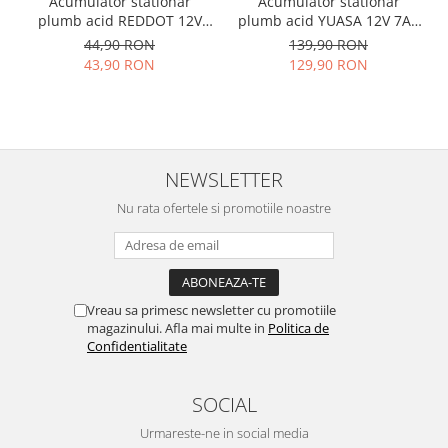
Acumulator stationar
Acumulator stationar
plumb acid REDDOT 12V
plumb acid YUASA 12V 7Ah
2.2Ah AGM VRLA
T1 AGM VRLA
44,90 RON
139,90 RON
43,90 RON
129,90 RON
NEWSLETTER
Nu rata ofertele si promotiile noastre
Vreau sa primesc newsletter cu promotiile
magazinului. Afla mai multe in
Politica de
Confidentialitate
SOCIAL
Urmareste-ne in social media