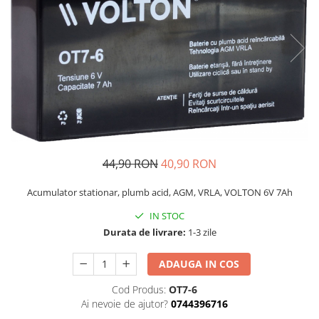
44,90 RON
40,90 RON
Acumulator stationar, plumb acid, AGM, VRLA, VOLTON 6V 7Ah
IN STOC
Durata de livrare:
1-3 zile
ADAUGA IN COS
Cod Produs:
OT7-6
Ai nevoie de ajutor?
0744396716