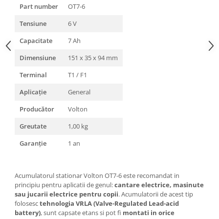
Part number
OT7-6
Tensiune
6 V
Capacitate
7 Ah
Dimensiune
151 x 35 x 94 mm
Terminal
T1 / F1
Aplicație
General
Producător
Volton
Greutate
1,00 kg
Garanție
1 an
Acumulatorul stationar Volton OT7-6 este recomandat in
principiu pentru aplicatii de genul:
cantare electrice, masinute
sau jucarii electrice pentru copii
. Acumulatorii de acest tip
folosesc
tehnologia VRLA (Valve-Regulated Lead-acid
battery)
, sunt capsate etans si pot fi
montati in orice