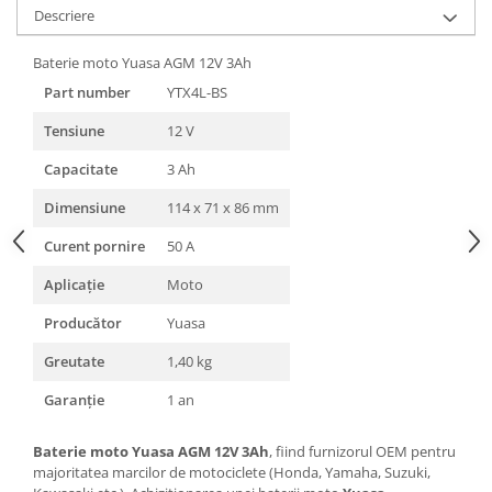
Descriere
Baterie moto Yuasa AGM 12V 3Ah
Part number
YTX4L-BS
Tensiune
12 V
Capacitate
3 Ah
Dimensiune
114 x 71 x 86 mm
Curent pornire
50 A
Aplicație
Moto
Producător
Yuasa
Greutate
1,40 kg
Garanție
1 an
Baterie moto Yuasa AGM 12V 3Ah
, fiind furnizorul OEM pentru
majoritatea marcilor de motociclete (Honda, Yamaha, Suzuki,