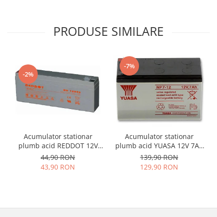
PRODUSE SIMILARE
-7%
-2%
Acumulator stationar
Acumulator stationar
plumb acid REDDOT 12V
plumb acid YUASA 12V 7Ah
2.2Ah AGM VRLA
T1 AGM VRLA
44,90 RON
139,90 RON
43,90 RON
129,90 RON