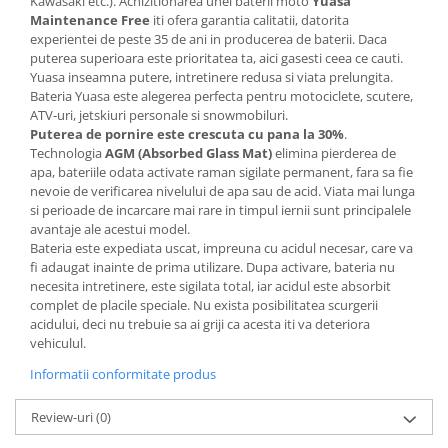
Kawasaki etc.). Achizitionarea unei baterii moto
Yuasa
Maintenance Free
iti ofera garantia calitatii, datorita
experientei de peste 35 de ani in producerea de baterii. Daca
puterea superioara este prioritatea ta, aici gasesti ceea ce cauti.
Yuasa inseamna putere, intretinere redusa si viata prelungita.
Bateria Yuasa este alegerea perfecta pentru motociclete, scutere,
ATV-uri, jetskiuri personale si snowmobiluri.
Puterea de pornire este crescuta cu pana la 30%
.
Technologia
AGM (Absorbed Glass Mat)
elimina pierderea de
apa, bateriile odata activate raman sigilate permanent, fara sa fie
nevoie de verificarea nivelului de apa sau de acid. Viata mai lunga
si perioade de incarcare mai rare in timpul iernii sunt principalele
avantaje ale acestui model.
Bateria este expediata uscat, impreuna cu acidul necesar, care va
fi adaugat inainte de prima utilizare. Dupa activare, bateria nu
necesita intretinere, este sigilata total, iar acidul este absorbit
complet de placile speciale. Nu exista posibilitatea scurgerii
acidului, deci nu trebuie sa ai griji ca acesta iti va deteriora
vehiculul.
Informatii conformitate produs
Review-uri
(0)