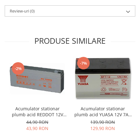
Review-uri
(0)
PRODUSE SIMILARE
-7%
-2%
Acumulator stationar
Acumulator stationar
plumb acid REDDOT 12V
plumb acid YUASA 12V 7Ah
2.2Ah AGM VRLA
T1 AGM VRLA
44,90 RON
139,90 RON
43,90 RON
129,90 RON