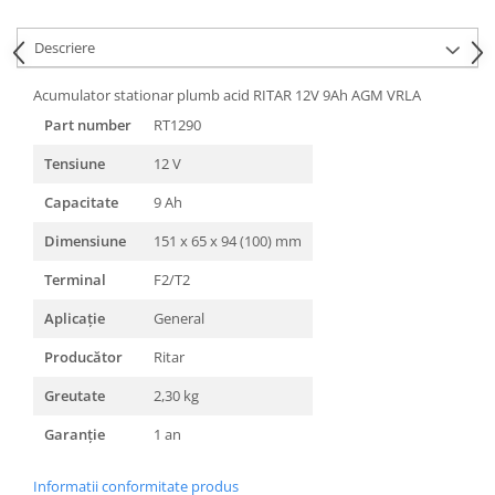
Descriere
Acumulator stationar plumb acid RITAR 12V 9Ah AGM VRLA
Part number
RT1290
Tensiune
12 V
Capacitate
9 Ah
Dimensiune
151 x 65 x 94 (100) mm
Terminal
F2/T2
Aplicație
General
Producător
Ritar
Greutate
2,30 kg
Garanție
1 an
Informatii conformitate produs