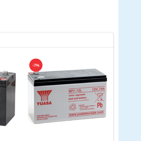
-7%
-4%