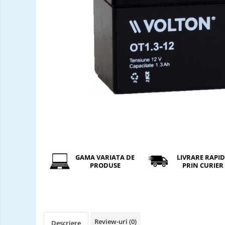
Incarcatori ac. stationari
Incarcatori ac. Ni-MH
Incarcatori ac. Litiu
Becuri LED
Tuburi Fluorescente
Tuburi LED
GAMA VARIATA DE
LIVRARE RAPI
PRODUSE
PRIN CURIER
Review-uri
(0)
Descriere