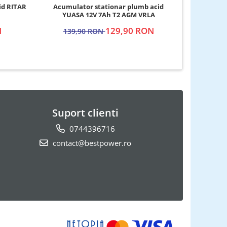
id RITAR
Acumulator stationar plumb acid
Acumula
YUASA 12V 7Ah T2 AGM VRLA
YUA
N
129,90 RON
139,90 RON
139
Suport clienti
0744396716
contact@bestpower.ro