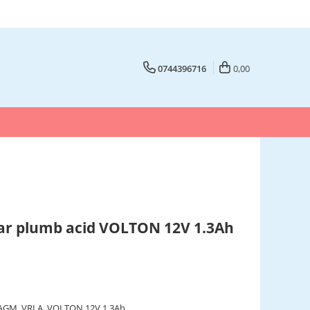
0744396716
0,00
ar plumb acid VOLTON 12V 1.3Ah
, AGM, VRLA, VOLTON 12V 1.3Ah