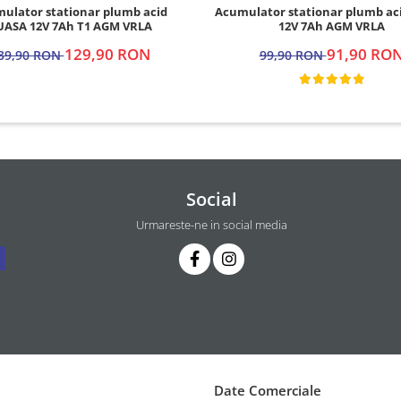
Acumulator stationar plumb ac
ulator stationar plumb acid
12V 7Ah AGM VRLA
UASA 12V 7Ah T1 AGM VRLA
91,90 RO
129,90 RON
99,90 RON
39,90 RON
Social
Urmareste-ne in social media
Date Comerciale