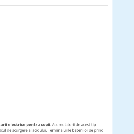
arii electrice pentru copii
. Acumulatorii de acest tip
scul de scurgere al acidului. Terminalurile bateriilor se prind