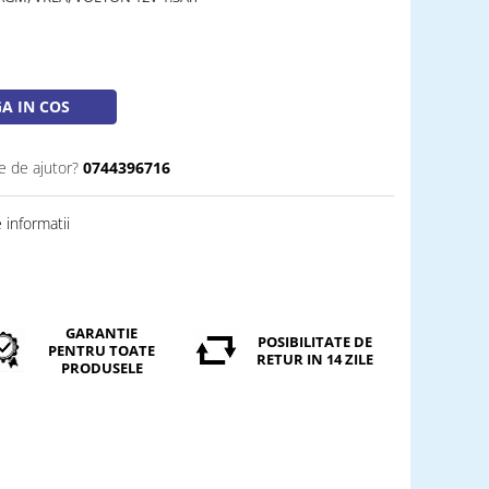
A IN COS
e de ajutor?
0744396716
informatii
GARANTIE
POSIBILITATE DE
PENTRU TOATE
RETUR IN 14 ZILE
PRODUSELE