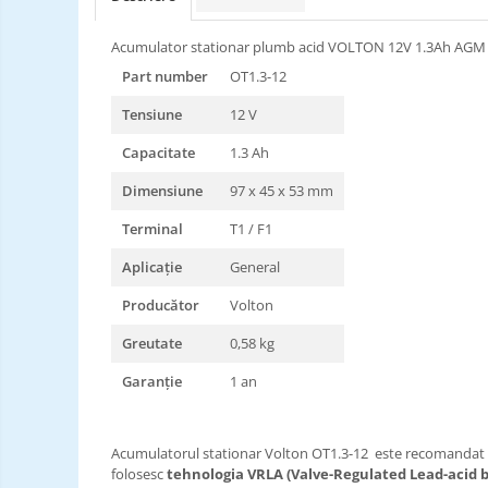
Acumulator stationar plumb acid VOLTON 12V 1.3Ah AGM
Part number
OT1.3-12
Tensiune
12 V
Capacitate
1.3 Ah
Dimensiune
97 x 45 x 53 mm
Terminal
T1 / F1
Aplicație
General
Producător
Volton
Greutate
0,58 kg
Garanție
1 an
Acumulatorul stationar Volton OT1.3-12 este recomandat in
folosesc
tehnologia VRLA (Valve-Regulated Lead-acid b