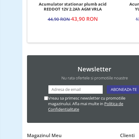
Acumulator stationar plumb acid
Acum
REDDOT 12V 2.2Ah AGM VRLA
Y
43,90 RON
44,90 RON
1
Newsletter
Nu rata ofertele si promotiile noastre
Vreau sa primesc newsletter cu promotiile
magazinului. Afla mai multe in
Politica de
Confidentialitate
Magazinul Meu
Clienti