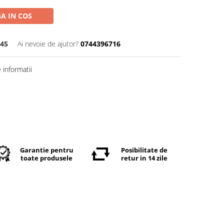
A IN COS
45
Ai nevoie de ajutor?
0744396716
informatii
Garantie pentru
Posibilitate de
toate produsele
retur in 14 zile