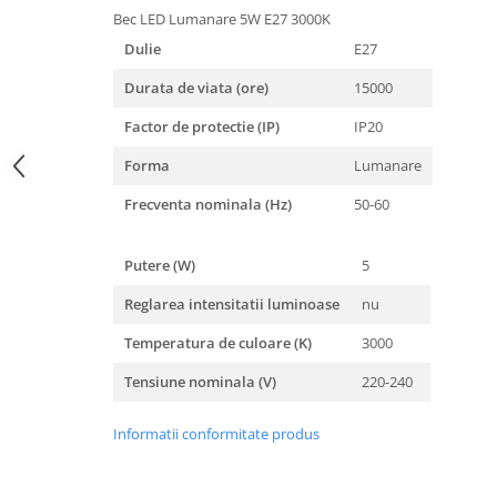
Bec LED Lumanare 5W E27 3000K
Dulie
E27
Durata de viata (ore)
15000
Factor de protectie (IP)
IP20
Forma
Lumanare
Frecventa nominala (Hz)
50-60
Putere (W)
5
Reglarea intensitatii luminoase
nu
Temperatura de culoare (K)
3000
Tensiune nominala (V)
220-240
Informatii conformitate produs