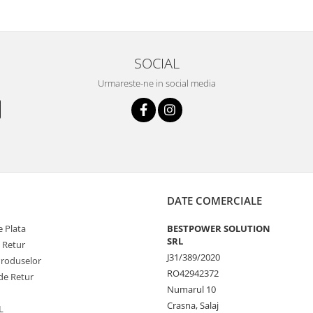
SOCIAL
Urmareste-ne in social media
DATE COMERCIALE
 Plata
BESTPOWER SOLUTION
SRL
e Retur
J31/389/2020
Produselor
RO42942372
de Retur
Numarul 10
Crasna, Salaj
L