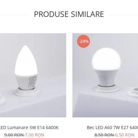
PRODUSE SIMILARE
-24%
LED Lumanare 5W E14 6400K
Bec LED A60 7W E27 640
9,00 RON
7,00 RON
8,50 RON
6,50 RON