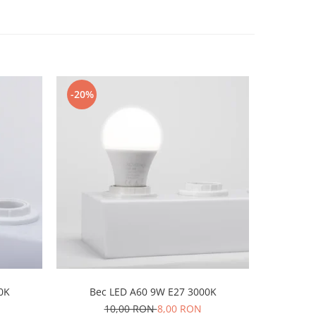
-20%
-22%
0K
Bec LED A60 9W E27 3000K
Bec LE
10,00 RON
8,00 RON