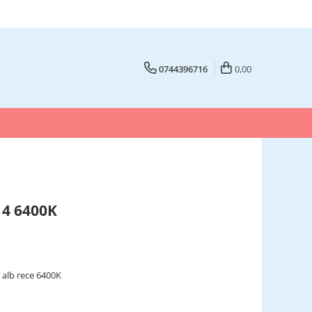
0744396716
0,00
14 6400K
, alb rece 6400K