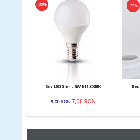
-22%
-22%
Bec LED Sferic 5W E14 3000K
Bec
7,00 RON
9,00 RON