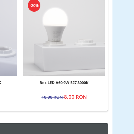
-20%
-22%
K
Bec LED A60 9W E27 3000K
Bec LE
8,00 RON
10,00 RON
9