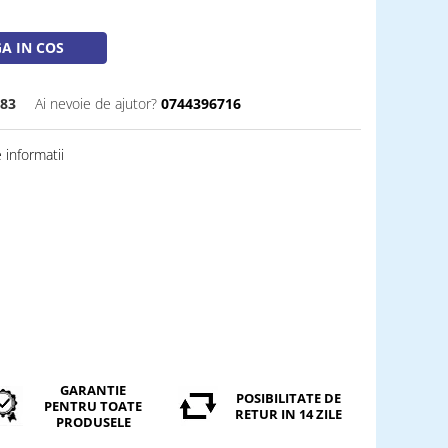
A IN COS
83
Ai nevoie de ajutor?
0744396716
informatii
GARANTIE
POSIBILITATE DE
PENTRU TOATE
RETUR IN 14 ZILE
PRODUSELE