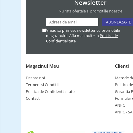
Newsletter
Nu rata ofertele si promotiile noastre
Vreau sa primesc newsletter cu promotiile
magazinului. Afla mai multe in
Politica de
Confidentialitate
Magazinul Meu
Clienti
Despre noi
Metode de
Termeni si Conditii
Politica d
Politica de Confidentialitate
Garantia 
Contact
Formular 
ANPC
ANPC - SA