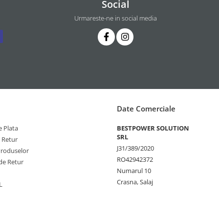
Social
Urmareste-ne in social media
Date Comerciale
 Plata
BESTPOWER SOLUTION
SRL
e Retur
J31/389/2020
Produselor
RO42942372
de Retur
Numarul 10
Crasna, Salaj
L