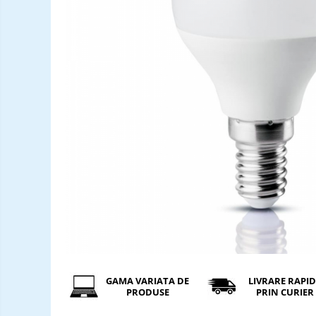
Incarcatori ac. stationari
Incarcatori ac. Ni-MH
Incarcatori ac. Litiu
Becuri LED
Tuburi Fluorescente
Tuburi LED
GAMA VARIATA DE
LIVRARE RAPI
PRODUSE
PRIN CURIER