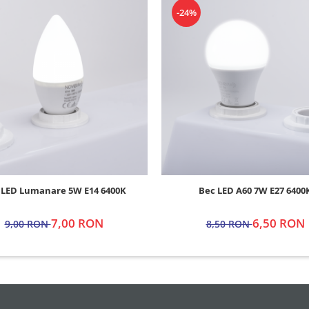
-24%
 LED Lumanare 5W E14 6400K
Bec LED A60 7W E27 6400
7,00 RON
6,50 RON
9,00 RON
8,50 RON