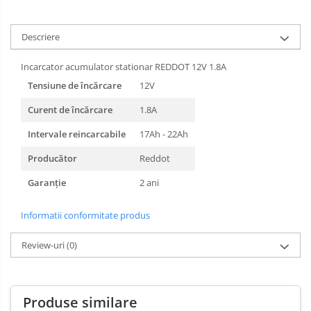
Descriere
Incarcator acumulator stationar REDDOT 12V 1.8A
Tensiune de încărcare
12V
Curent de încărcare
1.8A
Intervale reincarcabile
17Ah - 22Ah
Producător
Reddot
Garanție
2 ani
Informatii conformitate produs
Review-uri
(0)
Produse similare