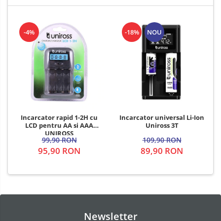
-4%
-18%
NOU
Incarcator rapid 1-2H cu
Incarcator universal Li-Ion
LCD pentru AA si AAA
Uniross 3T
UNIROSS
99,90 RON
109,90 RON
95,90 RON
89,90 RON
Newsletter