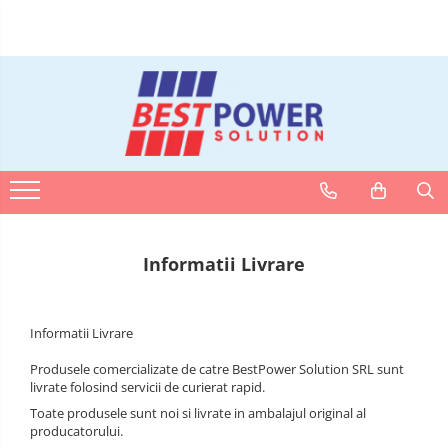
ACUMULATORI
SURSE UPS
BATERII
INCARCATOARE
BECURI
TUBURI NEON
Acumulatori Stationari
UPS - Calculatoare
Baterii Alcaline
Incarcatori ac. stationari
Becuri LED
Tuburi Fluorescente
Acumulatori Moto
UPS - Centrale termice
Baterii auditive
Incarcatori ac. Ni-MH
Tuburi LED
Acumulatori Ni-MH
Baterii Litiu
Incarcatori ac. Litiu
Acumulatori Litiu
Acumulatori Vehicule electrice
Informatii Livrare
Acumulatori LiFePO4
Informatii Livrare
Produsele comercializate de catre BestPower Solution SRL sunt
livrate folosind servicii de curierat rapid.
Toate produsele sunt noi si livrate in ambalajul original al
producatorului.