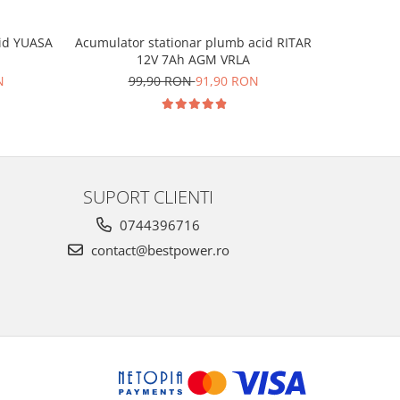
Acumulator stationar plumb acid RITAR
cid YUASA
Acumulat
12V 7Ah AGM VRLA
99,90 RON
91,90 RON
N
8
SUPORT CLIENTI
0744396716
contact@bestpower.ro