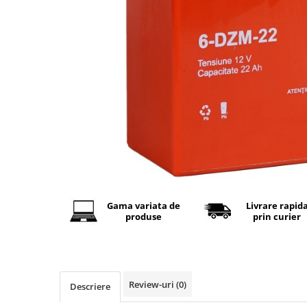
Baterii Alcaline
Baterii auditive
Baterii Litiu
INCARCATOARE
Incarcatori ac. stationari
Incarcatori ac. Ni-MH
Incarcatori ac. Litiu
LANTERNE
LAMPI GERMICIDALE UV-C
BECURI
Gama variata de
Livrare rapid
Becuri LED
produse
prin curier
TUBURI NEON
Tuburi Fluorescente
Tuburi LED
Review-uri
(0)
Descriere