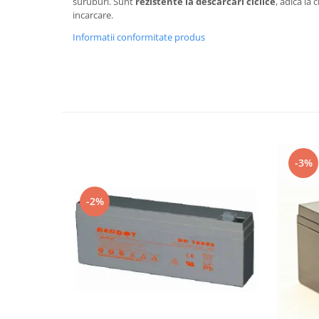
suruburi. Sunt
rezistente la descarcari ciclice
, adica la 
incarcare.
Informatii conformitate produs
-3%
-2%