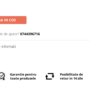
A IN COS
ie de ajutor?
0744396716
informatii
Garantie pentru
Posibilitate de
toate produsele
retur in 14 zile