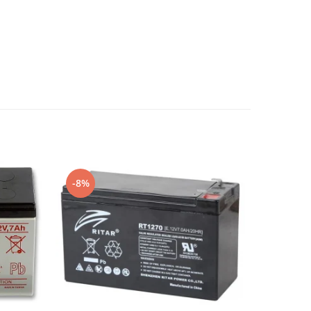
-8%
-6%