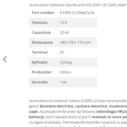
Acumulator stationar plumb acid VOLTON 12V 22Ah AGM 
Part number
6-DZM-22 DeepCycle
Tensiune
12 V
Capacitate
22 Ah
Dimensiune
180 x 78 x 170 mm
Terminal
D7
Aplicație
Cycling
Producător
Volton
Garanție
1 an
Acumulatorul stationar Volton 6-DZM-22 este recomandat in
genul:
biciclete electrice, cantare electrice, masinute
copii
. Acumulatorii de acest tip folosesc
tehnologia VRLA
battery)
, sunt capsate etans si pot fi
montati in orice po
scurgere al acidului. Terminalurile bateriilor se prind cu pap