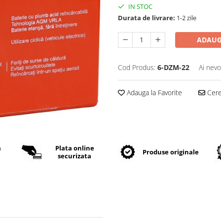
IN STOC
Durata de livrare:
1-2 zile
ADAUG
Cod Produs:
6-DZM-22
Ai nevo
Adauga la Favorite
Cere 
a
Plata online
Produse originale
securizata