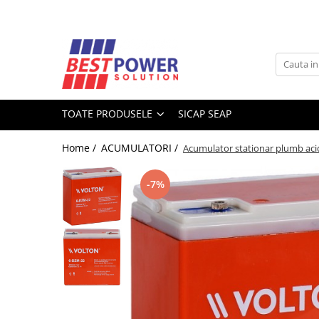
Toate Produsele
ACUMULATORI
Acumulatori Stationari
TOATE PRODUSELE
SICAP SEAP
Acumulatori Moto
Acumulatori Ni-MH
Home /
ACUMULATORI /
Acumulator stationar plumb a
Acumulatori Litiu
Acumulatori Vehicule electrice
-7%
Acumulatori LiFePO4
SURSE UPS
UPS - Calculatoare
UPS - Centrale termice
SURSE ALIMENTARE LED
BATERII