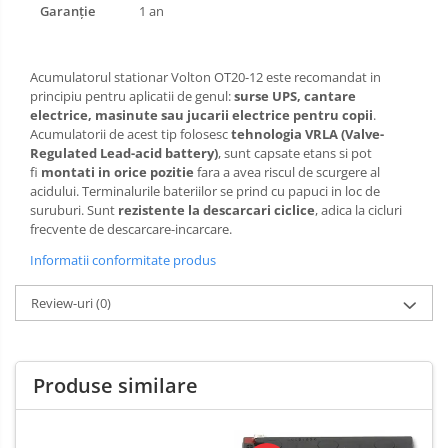
Garanție
1 an
Acumulatorul stationar Volton OT20-12 este recomandat in
principiu pentru aplicatii de genul:
surse UPS, cantare
electrice, masinute sau jucarii electrice pentru copii
.
Acumulatorii de acest tip folosesc
tehnologia VRLA (Valve-
Regulated Lead-acid battery)
, sunt capsate etans si pot
fi
montati in orice pozitie
fara a avea riscul de scurgere al
acidului. Terminalurile bateriilor se prind cu papuci in loc de
suruburi. Sunt
rezistente la descarcari ciclice
, adica la cicluri
frecvente de descarcare-incarcare.
Informatii conformitate produs
Review-uri
(0)
Produse similare