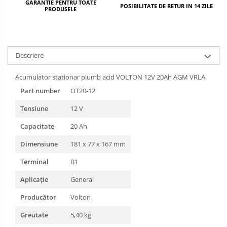
GARANTIE PENTRU TOATE
POSIBILITATE DE RETUR IN 14 ZILE
PRODUSELE
Descriere
Acumulator stationar plumb acid VOLTON 12V 20Ah AGM VRLA
Part number
OT20-12
Tensiune
12 V
Capacitate
20 Ah
Dimensiune
181 x 77 x 167 mm
Terminal
B1
Aplicație
General
Producător
Volton
Greutate
5,40 kg