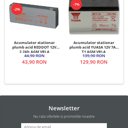
-7%
-2%
Acumulator stationar
Acumulator stationar
plumb acid REDDOT 12V
plumb acid YUASA 12V 7Ah
2.2Ah AGM VRLA
T1 AGM VRLA
44,90 RON
139,90 RON
43,90 RON
129,90 RON
Newsletter
Nu rata ofertele si promotiile noastre