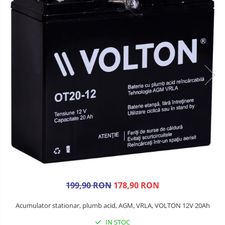
199,90 RON
178,90 RON
Acumulator stationar, plumb acid, AGM, VRLA, VOLTON 12V 20Ah
IN STOC