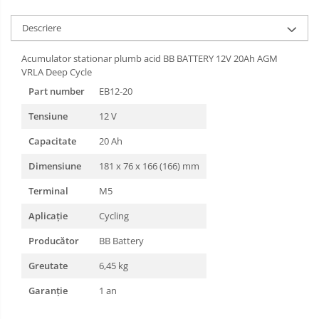
Descriere
Acumulator stationar plumb acid BB BATTERY 12V 20Ah AGM
VRLA Deep Cycle
Part number
EB12-20
Tensiune
12 V
Capacitate
20 Ah
Dimensiune
181 x 76 x 166 (166) mm
Terminal
M5
Aplicație
Cycling
Producător
BB Battery
Greutate
6,45 kg
Garanție
1 an