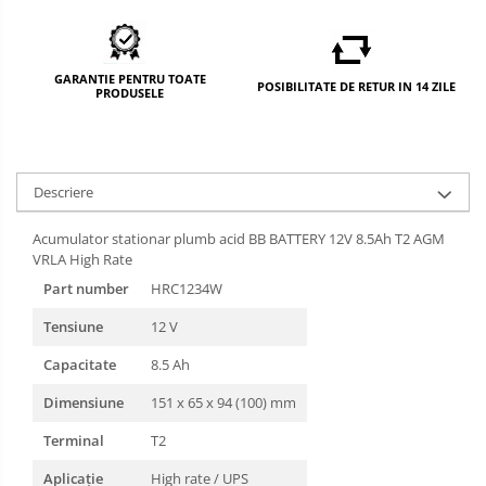
GARANTIE PENTRU TOATE
POSIBILITATE DE RETUR IN 14 ZILE
PRODUSELE
Descriere
Acumulator stationar plumb acid BB BATTERY 12V 8.5Ah T2 AGM
VRLA High Rate
Part number
HRC1234W
Tensiune
12 V
Capacitate
8.5 Ah
Dimensiune
151 x 65 x 94 (100) mm
Terminal
T2
Aplicație
High rate / UPS