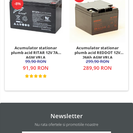
-8%
Acumulator stationar
Acumulator stationar
plumb acid RITAR 12V 7Ah
plumb acid REDDOT 12V
AGM VRLA
26Ah AGM VRLA
99,90 RON
299,90 RON
91,90 RON
289,90 RON
Newsletter
Nu rata ofertele si promotiile noastre