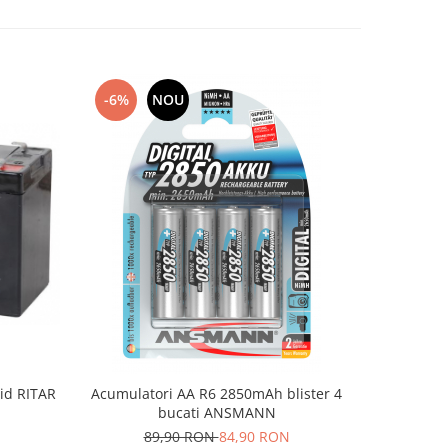
-6%
NOU
-7%
id RITAR
Acumulatori AA R6 2850mAh blister 4
Acumulator
bucati ANSMANN
1
89,90 RON
84,90 RON
13