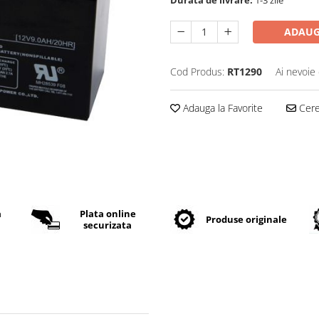
ADAUG
Cod Produs:
RT1290
Ai nevoie 
Adauga la Favorite
Cere 
a
Plata online
Produse originale
securizata