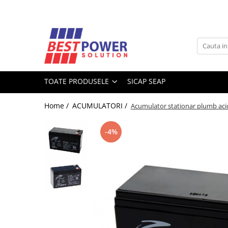
Toate Produsele
ACUMULATORI
Acumulatori Stationari
TOATE PRODUSELE
SICAP SEAP
Acumulatori Moto
Acumulatori Ni-MH
Home /
ACUMULATORI /
Acumulator stationar plumb ac
Acumulatori Litiu
Acumulatori Vehicule electrice
-4%
Acumulatori LiFePO4
SURSE UPS
UPS - Calculatoare
UPS - Centrale termice
SURSE ALIMENTARE LED
BATERII