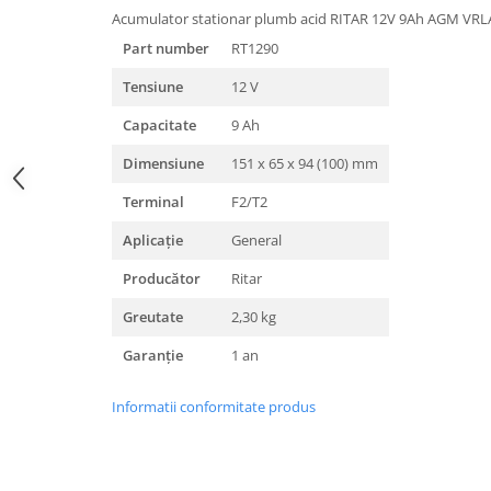
Acumulator stationar plumb acid RITAR 12V 9Ah AGM VRL
Part number
RT1290
Tensiune
12 V
Capacitate
9 Ah
Dimensiune
151 x 65 x 94 (100) mm
Terminal
F2/T2
Aplicație
General
Producător
Ritar
Greutate
2,30 kg
Garanție
1 an
Informatii conformitate produs