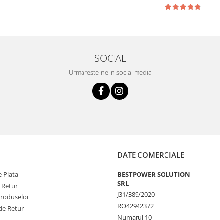
SOCIAL
Urmareste-ne in social media
DATE COMERCIALE
 Plata
BESTPOWER SOLUTION
SRL
e Retur
J31/389/2020
Produselor
RO42942372
de Retur
Numarul 10