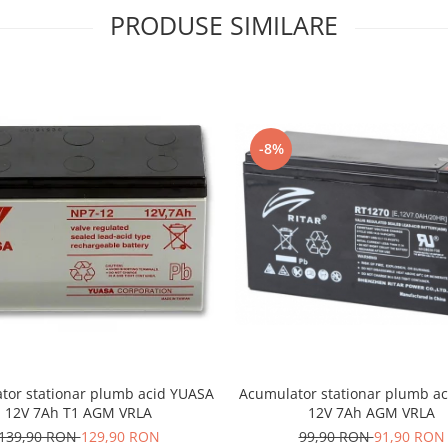
PRODUSE SIMILARE
-8%
Acumulator stationar plumb ac
tor stationar plumb acid YUASA
12V 7Ah AGM VRLA
12V 7Ah T1 AGM VRLA
99,90 RON
91,90 RON
139,90 RON
129,90 RON