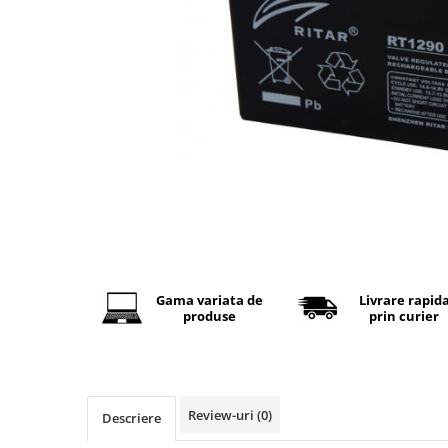
Baterii Alcaline
Baterii auditive
Baterii Litiu
INCARCATOARE
Incarcatori ac. stationari
Incarcatori ac. Ni-MH
Incarcatori ac. Litiu
LANTERNE
LAMPI GERMICIDALE UV-C
BECURI
Gama variata de
Livrare rapid
Becuri LED
produse
prin curier
TUBURI NEON
Tuburi Fluorescente
Tuburi LED
Review-uri
(0)
Descriere