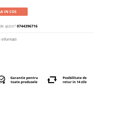
A IN COS
de ajutor?
0744396716
informatii
Garantie pentru
Posibilitate de
toate produsele
retur in 14 zile