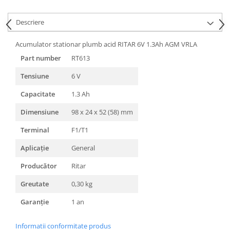
Descriere
Acumulator stationar plumb acid RITAR 6V 1.3Ah AGM VRLA
Part number
RT613
Tensiune
6 V
Capacitate
1.3 Ah
Dimensiune
98 x 24 x 52 (58) mm
Terminal
F1/T1
Aplicație
General
Producător
Ritar
Greutate
0,30 kg
Garanție
1 an
Informatii conformitate produs