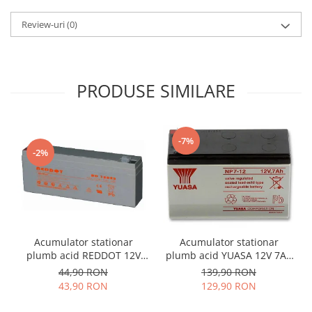
Review-uri
(0)
PRODUSE SIMILARE
-7%
-2%
Acumulator stationar
Acumulator stationar
plumb acid REDDOT 12V
plumb acid YUASA 12V 7Ah
2.2Ah AGM VRLA
T1 AGM VRLA
44,90 RON
139,90 RON
43,90 RON
129,90 RON