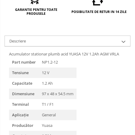
GARANTIE PENTRU TOATE
POSIBILITATE DE RETUR IN 14 ZILE
PRODUSELE
Descriere
Acumulator stationar plumb acid YUASA 12V 1.2Ah AGM VRLA
Part number
NP1.2-12
Tensiune
12 V
Capacitate
1.2 Ah
Dimensiune
97 x 48 x 54.5 mm
Terminal
T1 / F1
Aplicație
General
Producător
Yuasa