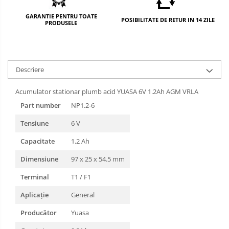
GARANTIE PENTRU TOATE
POSIBILITATE DE RETUR IN 14 ZILE
PRODUSELE
Descriere
Acumulator stationar plumb acid YUASA 6V 1.2Ah AGM VRLA
Part number
NP1.2-6
Tensiune
6 V
Capacitate
1.2 Ah
Dimensiune
97 x 25 x 54.5 mm
Terminal
T1 / F1
Aplicație
General
Producător
Yuasa