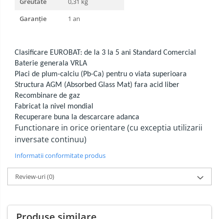
Greutate
0,31 kg
Garanție
1 an
Clasificare EUROBAT: de la 3 la 5 ani Standard Comercial
Baterie generala VRLA
Placi de plum-calciu (Pb-Ca) pentru o viata superioara
Structura AGM (Absorbed Glass Mat) fara acid liber
Recombinare de gaz
Fabricat la nivel mondial
Recuperare buna la descarcare adanca
Functionare in orice orientare (cu exceptia utilizarii
inversate continuu)
Informatii conformitate produs
Review-uri
(0)
Produse similare